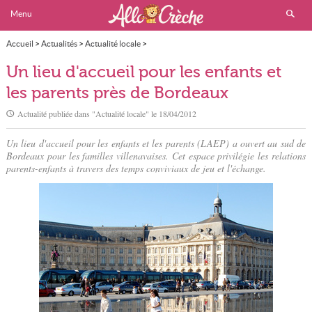
Menu
Accueil
>
Actualités
>
Actualité locale
>
Un lieu d'accueil pour les enfants et les parents près de Bordeaux
Un lieu d'accueil pour les enfants et
les parents près de Bordeaux
Actualité publiée dans "
Actualité locale
" le
18/04/2012
Un lieu d'accueil pour les enfants et les parents (LAEP) a ouvert au sud de
Bordeaux pour les familles villenavaises. Cet espace privilégie les relations
parents-enfants à travers des temps conviviaux de jeu et l'échange.