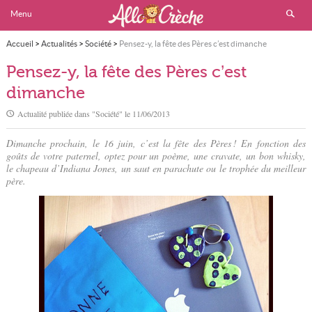
Menu
Accueil
>
Actualités
>
Société
>
Pensez-y, la fête des Pères c’est dimanche
Pensez-y, la fête des Pères c’est
dimanche
Actualité publiée dans "
Société
" le
11/06/2013
Dimanche prochain, le 16 juin, c’est la fête des Pères ! En fonction des
goûts de votre paternel, optez pour un poème, une cravate, un bon whisky,
le chapeau d’Indiana Jones, un saut en parachute ou le trophée du meilleur
père.