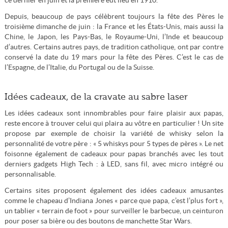
ce dernier en juin et la première eut lieu en 1910.
Depuis, beaucoup de pays célèbrent toujours la fête des Pères le
troisième dimanche de juin : la France et les États-Unis, mais aussi la
Chine, le Japon, les Pays-Bas, le Royaume-Uni, l’Inde et beaucoup
d’autres. Certains autres pays, de tradition catholique, ont par contre
conservé la date du 19 mars pour la fête des Pères. C’est le cas de
l’Espagne, de l’Italie, du Portugal ou de la Suisse.
Idées cadeaux, de la cravate au sabre laser
Les idées cadeaux sont innombrables pour faire plaisir aux papas,
reste encore à trouver celui qui plaira au vôtre en particulier ! Un site
propose par exemple de choisir la variété de whisky selon la
personnalité de votre père : « 5 whiskys pour 5 types de pères ». Le net
foisonne également de cadeaux pour papas branchés avec les tout
derniers gadgets High Tech : à LED, sans fil, avec micro intégré ou
personnalisable.
Certains sites proposent également des idées cadeaux amusantes
comme le chapeau d’Indiana Jones « parce que papa, c’est l’plus fort »,
un tablier « terrain de foot » pour surveiller le barbecue, un ceinturon
pour poser sa bière ou des boutons de manchette Star Wars.