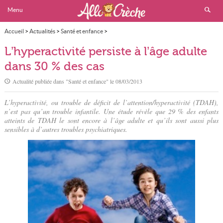
Menu
Accueil
>
Actualités
>
Santé et enfance
>
L’hyperactivité persiste à l’âge adulte dans 30 % des cas
L’hyperactivité persiste à l’âge adulte
dans 30 % des cas
Actualité publiée dans "
Santé et enfance
" le
08/03/2013
L’hyperactivité, ou trouble de déficit de l’attention/hyperactivité (TDAH),
n’est pas qu’un trouble infantile. Une étude révèle que 29 % des enfants
atteints de TDAH le sont encore à l’âge adulte et qu’ils sont aussi plus
sensibles à d’autres troubles psychiatriques.