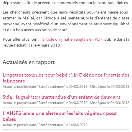
dépression, afin de prévenir de potentiels comportements suicidaires.
Les chercheurs précisent que leurs résultats pourraient même sous-
estimer la réalité, car l’étude a été menée auprès d’enfants de classe
moyenne, ayant bénéficié d’un environnement relativement équilibré
et d’un bon accès aux soins de santé.
Pour aller plus loin :
l’article original en anglais en PDF
, publié dans la
revue Pediatrics le 4 mars 2013.
Actualités en rapport
Lingettes toxiques pour bébé : l’INC dénonce l’inertie des
fabricants
Actualité publiée dans "
Santé et enfance
" le
05/03/2013
- Mise à jour le
06/03/2013
Sida : la guérison inattendue d’un enfant de deux ans
Actualité publiée dans "
Santé et enfance
" le
04/03/2013
- Mise à jour le
06/03/2013
L’ANSES lance une alerte sur les laits végétaux pour
bébés
Actualité publiée dans "
Santé et enfance
" le
14/03/2013