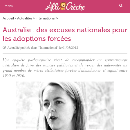
Menu
Accueil
>
Actualités
>
International
>
Australie : des excuses nationales pour les adoptions forcées
Australie : des excuses nationales pour
les adoptions forcées
Actualité publiée dans "
International
" le
01/03/2012
Une enquête parlementaire vient de recommander au gouvernement
australien de faire des excuses publiques et de verser des indemnités au
grand nombre de mères célibataires forcées d'abandonner et enfant entre
1950 et 1970.