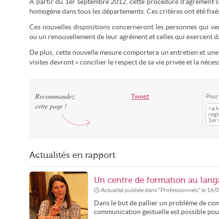
À partir du 1er septembre 2012, cette procédure d'agrément s'a
homogène dans tous les départements. Ces critères ont été fixés
Ces nouvelles dispositions concerneront les personnes qui veu
ou un renouvellement de leur agrément et celles qui exercent da
De plus, cette nouvelle mesure comportera un entretien et une 
visites devront « concilier le respect de sa vie privée et la néces
Recommandez
Tweet
Pour 
cette page !
<a h
regl
1er
Actualités en rapport
Un centre de formation au lang
Actualité publiée dans "
Professionnels
" le
16/
Dans le but de pallier un problème de com
communication gestuelle est possible pour 