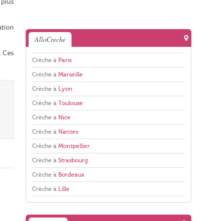
 plus
ation
AlloCreche
. Ces
Crèche à
Paris
Crèche à
Marseille
Crèche à
Lyon
Crèche à
Toulouse
Crèche à
Nice
Crèche à
Nantes
Crèche à
Montpellier
Crèche à
Strasbourg
Crèche à
Bordeaux
Crèche à
Lille