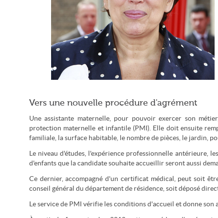
Vers une nouvelle procédure d'agrément
Roselyne Bachelot a signé le décret (MEDEF / CC-by-sa)
Une assistante maternelle, pour pouvoir exercer son métie
protection maternelle et infantile (PMI). Elle doit ensuite rem
familiale, la surface habitable, le nombre de pièces, le jardin, p
Le niveau d'études, l'expérience professionnelle antérieure, l
d'enfants que la candidate souhaite accueillir seront aussi dem
Ce dernier, accompagné d'un certificat médical, peut soit ê
conseil général du département de résidence, soit déposé direc
Le service de PMI vérifie les conditions d'accueil et donne son a