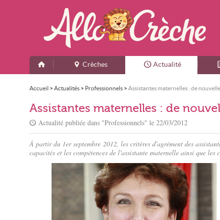
Crèches
Actualité
Accueil
>
Actualités
>
Professionnels
>
Assistantes maternelles : de nouvell
Assistantes maternelles : de nouve
Actualité publiée dans "
Professionnels
" le
22/03/2012
À partir du 1er septembre 2012, les critères d'agrément des assistante
capacités et les compétences de l'assistante maternelle ainsi que les 