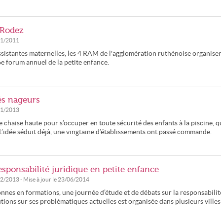
 Rodez
11/2011
assistantes maternelles, les 4 RAM de l'agglomération ruthénoise organisen
 forum annuel de la petite enfance.
és nageurs
01/2013
 chaise haute pour s’occuper en toute sécurité des enfants à la piscine, q
. L’idée séduit déjà, une vingtaine d’établissements ont passé commande.
esponsabilité juridique en petite enfance
02/2013
- Mise à jour le
23/06/2014
onnes en formations, une journée d’étude et de débats sur la responsabilit
lutions sur ses problématiques actuelles est organisée dans plusieurs villes