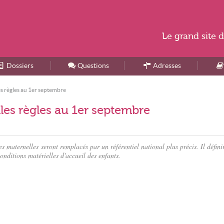
Le
grand site
d
Dossiers
Accueil
Questions
Adresses
es règles au 1er septembre
lles règles au 1er septembre
s maternelles seront remplacés par un référentiel national plus précis. Il défini
conditions matérielles d'accueil des enfants.