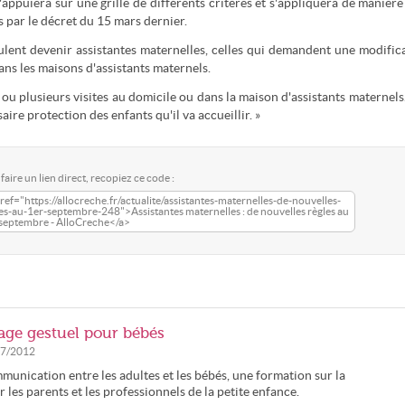
ppuiera sur une grille de différents critères et s'appliquera de manière
 par le décret du 15 mars dernier.
lent devenir assistantes maternelles, celles qui demandent une modific
ns les maisons d'assistants maternels.
ou plusieurs visites au domicile ou dans la maison d'assistants maternels
saire protection des enfants qu'il va accueillir. »
faire un lien direct, recopiez ce code :
ref="https://allocreche.fr/actualite/assistantes-maternelles-de-nouvelles-
es-au-1er-septembre-248">Assistantes maternelles : de nouvelles règles au
 septembre - AlloCreche</a>
age gestuel pour bébés
07/2012
munication entre les adultes et les bébés, une formation sur la
les parents et les professionnels de la petite enfance.