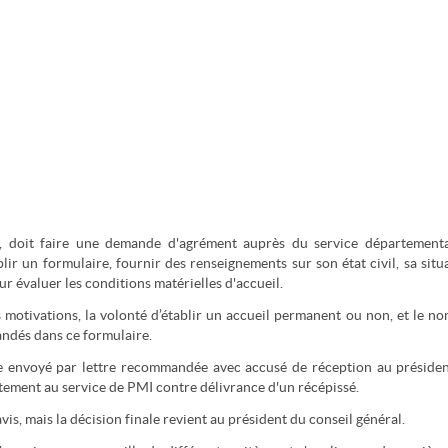
r, doit faire une demande d'agrément auprès du service département
plir un formulaire, fournir des renseignements sur son état civil, sa situ
our évaluer les conditions matérielles d'accueil.
es motivations, la volonté d’établir un accueil permanent ou non, et le n
andés dans ce formulaire.
tre envoyé par lettre recommandée avec accusé de réception au préside
tement au service de PMI contre délivrance d'un récépissé.
vis, mais la décision finale revient au président du conseil général.