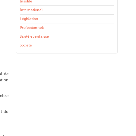
Insolite
International
Législation
Professionnels
Santé et enfance
Société
al de
ation
ombre
nt du