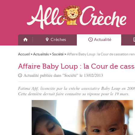
Crèches
Actualité
Accueil
>
Actualités
>
Société
>
Affaire Baby Loup : la Cour de cassation re
Affaire Baby Loup : la Cour de cas
Actualité publiée dans "
Société
" le
13/02/2013
Fatima Afif, licenciée par la crèche associative Baby Loup en 2008 
Cette dernière devrait faire connaître sa réponse pour le 19 mars.