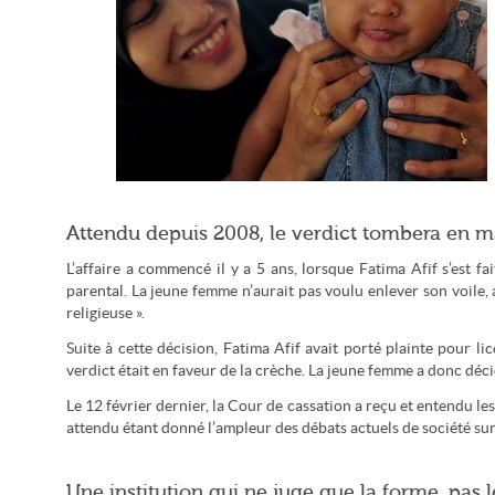
En crèche comme ailleurs, la question du port du voile au
Attendu depuis 2008, le verdict tombera en m
travail reste un débat très sensible de société (amrufm/CC-by)
L’affaire a commencé il y a 5 ans, lorsque Fatima Afif s’est 
parental. La jeune femme n’aurait pas voulu enlever son voile, a
religieuse ».
Suite à cette décision, Fatima Afif avait porté plainte pour li
verdict était en faveur de la crèche. La jeune femme a donc déci
Le 12 février dernier, la Cour de cassation a reçu et entendu les
attendu étant donné l’ampleur des débats actuels de société sur 
Une institution qui ne juge que la forme, pas 