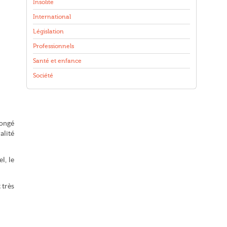
Insolite
International
Législation
Professionnels
Santé et enfance
Société
congé
alité
l, le
 très