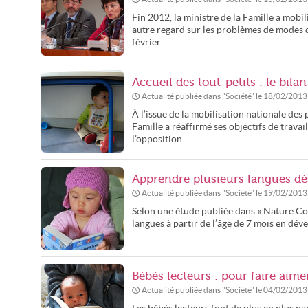
Fin 2012, la ministre de la Famille a mobi
autre regard sur les problèmes de modes d
février.
Accueil des tout-petits : le bil
Actualité publiée dans "
Société
" le
18/02/2013
À l’issue de la mobilisation nationale des 
Famille a réaffirmé ses objectifs de travai
l’opposition.
Apprendre plusieurs langues dès
Actualité publiée dans "
Société
" le
19/02/2013
Selon une étude publiée dans « Nature Com
langues à partir de l’âge de 7 mois en dé
Bébés lecteurs : pour faire aimer
Actualité publiée dans "
Société
" le
04/02/2013