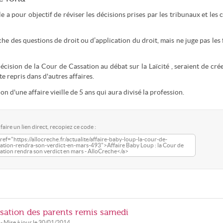
le a pour objectif de réviser les décisions prises par les tribunaux et les 
che des questions de droit ou d’application du droit, mais ne juge pas les f
écision de la Cour de Cassation au débat sur la Laïcité , seraient de cré
e repris dans d'autres affaires.
n d'une affaire vieille de 5 ans qui aura divisé la profession.
faire un lien direct, recopiez ce code :
ref="https://allocreche.fr/actualite/affaire-baby-loup-la-cour-de-
ation-rendra-son-verdict-en-mars-493">Affaire Baby Loup : la Cour de
ation rendra son verdict en mars - AlloCreche</a>
lisation des parents remis samedi
- Mise à jour le
30/01/2014