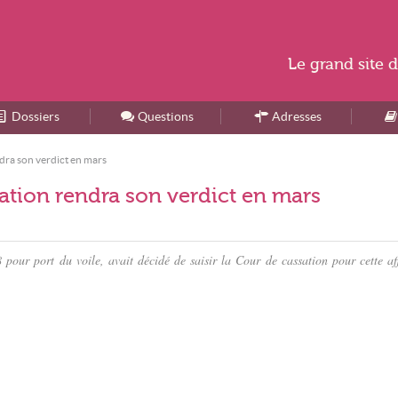
Le
grand site
d
Dossiers
Accueil
Questions
Adresses
ndra son verdict en mars
sation rendra son verdict en mars
pour port du voile, avait décidé de saisir la Cour de cassation pour cette aff