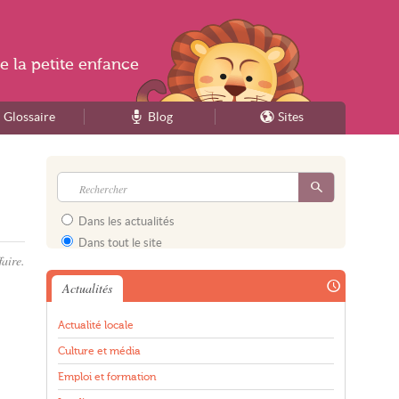
e la
petite enfance
Glossaire
Blog
Sites
Dans les actualités
Dans tout le site
aire.
Actualités
Actualité locale
Culture et média
Emploi et formation