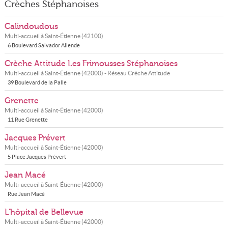
Crèches Stéphanoises
Calindoudous
Multi-accueil à
Saint-Étienne
(
42100
)
6 Boulevard Salvador Allende
Crèche Attitude Les Frimousses Stéphanoises
Multi-accueil à
Saint-Étienne
(
42000
) - Réseau
Crèche Attitude
39 Boulevard de la Palle
Grenette
Multi-accueil à
Saint-Étienne
(
42000
)
11 Rue Grenette
Jacques Prévert
Multi-accueil à
Saint-Étienne
(
42000
)
5 Place Jacques Prévert
Jean Macé
Multi-accueil à
Saint-Étienne
(
42000
)
Rue Jean Macé
L'hôpital de Bellevue
Multi-accueil à
Saint-Étienne
(
42000
)