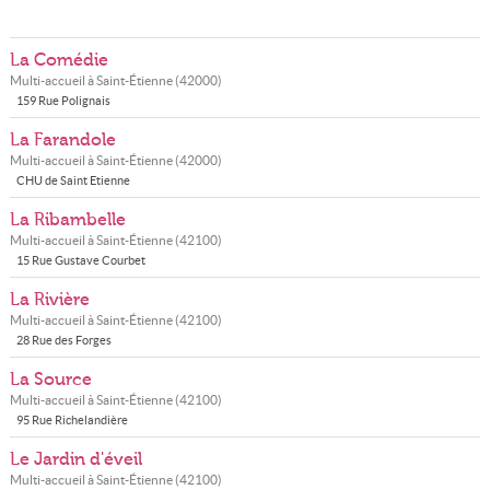
La Comédie
Multi-accueil à
Saint-Étienne
(
42000
)
159 Rue Polignais
La Farandole
Multi-accueil à
Saint-Étienne
(
42000
)
CHU de Saint Etienne
La Ribambelle
Multi-accueil à
Saint-Étienne
(
42100
)
15 Rue Gustave Courbet
La Rivière
Multi-accueil à
Saint-Étienne
(
42100
)
28 Rue des Forges
La Source
Multi-accueil à
Saint-Étienne
(
42100
)
95 Rue Richelandière
Le Jardin d'éveil
Multi-accueil à
Saint-Étienne
(
42100
)