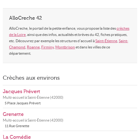
AlloCreche 42
AlloCreche, le portail de la petite enfance, vous propose la liste des
crèches
de la Loire
, ainsi que des infos, actualités et brèves du 42, fiches pratiques,
etc. Découvrez par exemple les structures d'accueil à
Saint-Étienne
,
Saint-
Chamond
,
Roanne
,
Firminy
,
Montbrison
et dans les villes de ce
département.
Crèches aux environs
Jacques Prévert
Multi-accueil à
Saint-Étienne
(
42000
)
5 Place Jacques Prévert
Grenette
Multi-accueil à
Saint-Étienne
(
42000
)
11 Rue Grenette
La Comédie