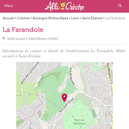
Menu
Accueil
>
Crèches
>
Auvergne-Rhône-Alpes
>
Loire
>
Saint-Étienne
>
La Farandole
La Farandole
Multi-accueil à
Saint-Étienne
(
42000
)
Informations de contact et détails de l'établissement La Farandole, Multi-
accueil à Saint-Étienne.