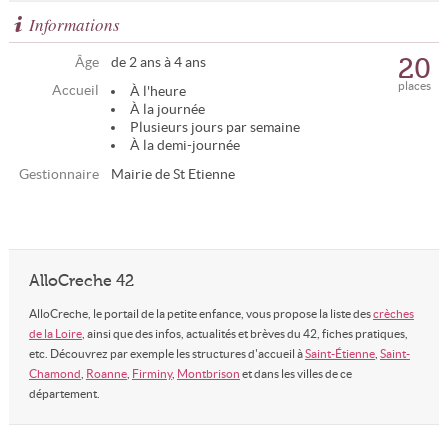
Informations
20
Âge
de 2 ans à 4 ans
places
Accueil
À l'heure
À la journée
Plusieurs jours par semaine
À la demi-journée
Gestionnaire
Mairie de St Etienne
AlloCreche 42
AlloCreche, le portail de la petite enfance, vous propose la liste des
crèches
de la Loire
, ainsi que des infos, actualités et brèves du 42, fiches pratiques,
etc. Découvrez par exemple les structures d'accueil à
Saint-Étienne
,
Saint-
Chamond
,
Roanne
,
Firminy
,
Montbrison
et dans les villes de ce
département.