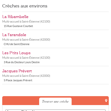
Crèches aux environs
La Ribambelle
Multi-accueil à
Saint-Étienne
(
42100
)
15 Rue Gustave Courbet
La Farandole
Multi-accueil à
Saint-Étienne
(
42000
)
CHU de Saint Etienne
Les P'tits Loups
Multi-accueil à
Saint-Étienne
(
42100
)
3 Rue du Docteur Louis Destre
Jacques Prévert
Multi-accueil à
Saint-Étienne
(
42000
)
5 Place Jacques Prévert
Trouver une crèche