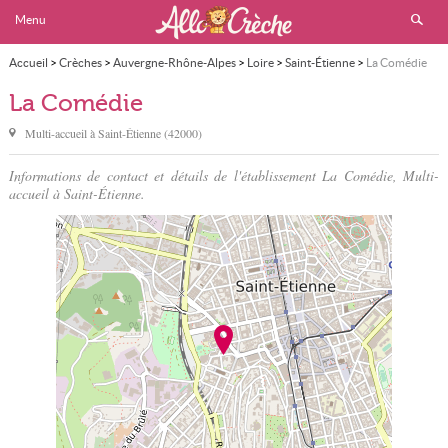
Menu
Accueil
>
Crèches
>
Auvergne-Rhône-Alpes
>
Loire
>
Saint-Étienne
>
La Comédie
La Comédie
Multi-accueil à
Saint-Étienne
(
42000
)
Informations de contact et détails de l'établissement La Comédie, Multi-
accueil à Saint-Étienne.