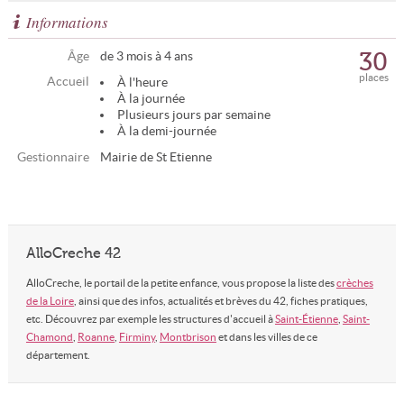
Informations
30
Âge
de 3 mois à 4 ans
places
Accueil
À l'heure
À la journée
Plusieurs jours par semaine
À la demi-journée
Gestionnaire
Mairie de St Etienne
AlloCreche 42
AlloCreche, le portail de la petite enfance, vous propose la liste des
crèches
de la Loire
, ainsi que des infos, actualités et brèves du 42, fiches pratiques,
etc. Découvrez par exemple les structures d'accueil à
Saint-Étienne
,
Saint-
Chamond
,
Roanne
,
Firminy
,
Montbrison
et dans les villes de ce
département.