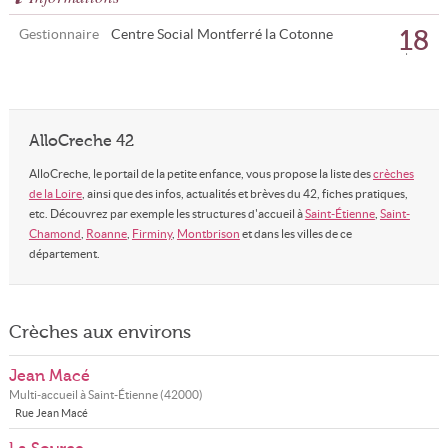
18
Gestionnaire
Centre Social Montferré la Cotonne
places
AlloCreche 42
AlloCreche, le portail de la petite enfance, vous propose la liste des
crèches
de la Loire
, ainsi que des infos, actualités et brèves du 42, fiches pratiques,
etc. Découvrez par exemple les structures d'accueil à
Saint-Étienne
,
Saint-
Chamond
,
Roanne
,
Firminy
,
Montbrison
et dans les villes de ce
département.
Crèches aux environs
Jean Macé
Multi-accueil à
Saint-Étienne
(
42000
)
Rue Jean Macé