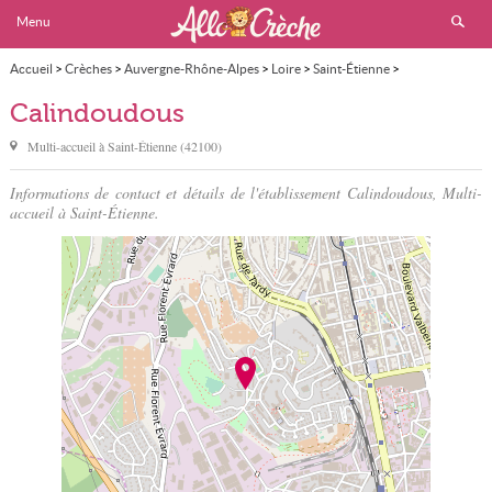
Menu
Accueil
>
Crèches
>
Auvergne-Rhône-Alpes
>
Loire
>
Saint-Étienne
>
Calindoudous
Calindoudous
Multi-accueil à
Saint-Étienne
(
42100
)
Informations de contact et détails de l'établissement Calindoudous, Multi-
accueil à Saint-Étienne.