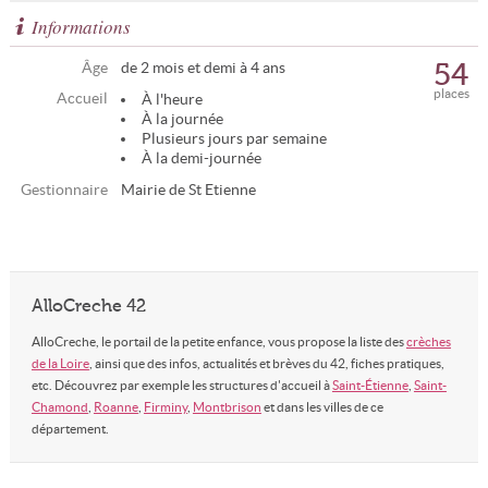
Informations
54
Âge
de 2 mois et demi à 4 ans
places
Accueil
À l'heure
À la journée
Plusieurs jours par semaine
À la demi-journée
Gestionnaire
Mairie de St Etienne
AlloCreche 42
AlloCreche, le portail de la petite enfance, vous propose la liste des
crèches
de la Loire
, ainsi que des infos, actualités et brèves du 42, fiches pratiques,
etc. Découvrez par exemple les structures d'accueil à
Saint-Étienne
,
Saint-
Chamond
,
Roanne
,
Firminy
,
Montbrison
et dans les villes de ce
département.