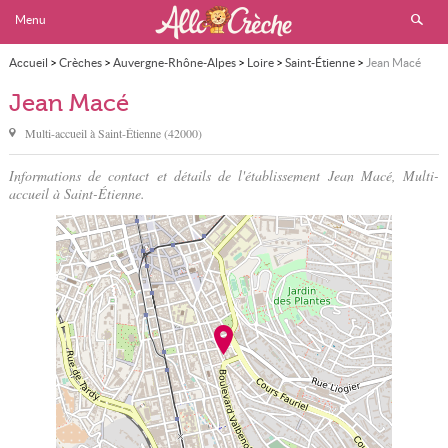
Menu
Accueil
>
Crèches
>
Auvergne-Rhône-Alpes
>
Loire
>
Saint-Étienne
>
Jean Macé
Jean Macé
Multi-accueil à
Saint-Étienne
(
42000
)
Informations de contact et détails de l'établissement Jean Macé, Multi-
accueil à Saint-Étienne.