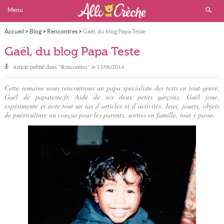
Menu
Accueil
>
Blog
>
Rencontres
>
Gaël, du blog Papa Teste
Gaël, du blog Papa Teste
Article publié dans "
Rencontres
" le
13/06/2014
Cette semaine nous rencontrons un papa spécialiste des tests en tout genre,
Gaël de papateste.fr. Aidé de ses deux petits garçons, Gaël joue,
expérimente et note tout un tas d’articles et d’activités. Jeux, jouets, objets
de puériculture ou conçus pour les parents, sorties en famille, tout y passe.