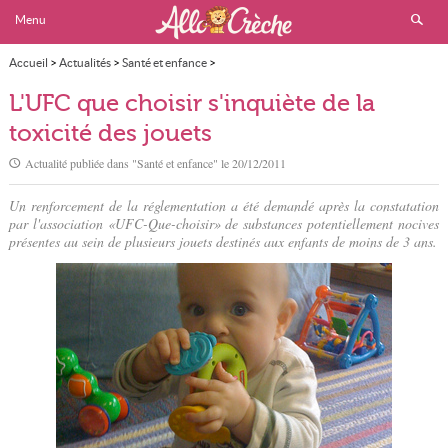
Menu
Accueil
>
Actualités
>
Santé et enfance
>
L'UFC que choisir s'inquiète de la toxicité des jouets
L'UFC que choisir s'inquiète de la
toxicité des jouets
Actualité publiée dans "
Santé et enfance
" le
20/12/2011
Un renforcement de la réglementation a été demandé après la constatation
par l'association «UFC-Que-choisir» de substances potentiellement nocives
présentes au sein de plusieurs jouets destinés aux enfants de moins de 3 ans.