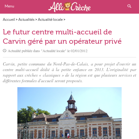
Menu
Accueil
>
Actualités
>
Actualité locale
>
Le futur centre multi-accueil de Carvin géré par un opérateur privé
Le futur centre multi-accueil de
Carvin géré par un opérateur privé
Actualité publiée dans "
Actualité locale
" le
02/01/2012
Carvin, petite commune du Nord-Pas-de-Calais, a pour projet d'ouvrir un
centre multi-accueil dédié à la petite enfance en 2013. L'originalité par
rapport aux crèches « classiques » de la région est que plusieurs services et
différentes formules d'accueil seront proposés.