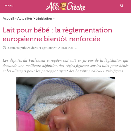
Menu
Accueil
>
Actualités
>
Législation
>
Lait pour bébé : la règlementation européenne bientôt renforcée
Lait pour bébé : la règlementation
européenne bientôt renforcée
Actualité publiée dans "
Législation
" le
01/03/2012
Les députés du Parlement européen ont voté en faveur de la législation qui
demande une meilleure définition des règles figurant sur les laits pour bébés
et les aliments pour les personnes ayant des besoins médicaux spécifiques.