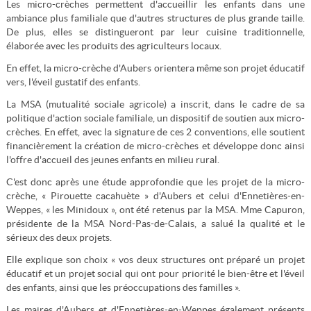
Les micro-crèches permettent d'accueillir les enfants dans une
ambiance plus familiale que d'autres structures de plus grande taille.
De plus, elles se distingueront par leur cuisine traditionnelle,
élaborée avec les produits des agriculteurs locaux.
En effet, la micro-crèche d'Aubers orientera même son projet éducatif
vers, l'éveil gustatif des enfants.
La MSA (mutualité sociale agricole) a inscrit, dans le cadre de sa
politique d'action sociale familiale, un dispositif de soutien aux micro-
crèches. En effet, avec la signature de ces 2 conventions, elle soutient
financièrement la création de micro-crèches et développe donc ainsi
l'offre d'accueil des jeunes enfants en milieu rural.
C'est donc après une étude approfondie que les projet de la micro-
crèche, « Pirouette cacahuète » d'Aubers et celui d'Ennetières-en-
Weppes, « les Minidoux », ont été retenus par la MSA. Mme Capuron,
présidente de la MSA Nord-Pas-de-Calais, a salué la qualité et le
sérieux des deux projets.
Elle explique son choix « vos deux structures ont préparé un projet
éducatif et un projet social qui ont pour priorité le bien-être et l'éveil
des enfants, ainsi que les préoccupations des familles ».
Les maires d'Aubers et d'Ennetières-en-Weppes également présents