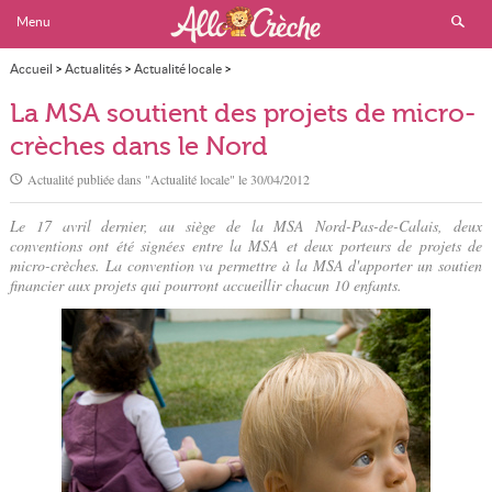
Menu
Accueil
>
Actualités
>
Actualité locale
>
La MSA soutient des projets de micro-crèches dans le Nord
La MSA soutient des projets de micro-
crèches dans le Nord
Actualité publiée dans "
Actualité locale
" le
30/04/2012
Le 17 avril dernier, au siège de la MSA Nord-Pas-de-Calais, deux
conventions ont été signées entre la MSA et deux porteurs de projets de
micro-crèches. La convention va permettre à la MSA d'apporter un soutien
financier aux projets qui pourront accueillir chacun 10 enfants.