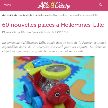
Menu
Accueil
>
Actualités
>
Actualité locale
>
60 nouvelles places à Hellemmes-Lille
60 nouvelles places à Hellemmes-Lille
Actualité publiée dans "
Actualité locale
" le
13/12/2011
La commune d'Hellemmes-Lille, située dans le nord de la France, se trouve
aujourd'hui dotée de 2 structures d'accueil pour les enfants. La dernière
étant tout simplement considérée comme une crèche 5 étoiles.