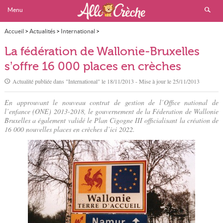
Menu
Accueil
>
Actualités
>
International
>
La fédération de Wallonie-Bruxelles s’offre 16 000 places en crèches
La fédération de Wallonie-Bruxelles
s’offre 16 000 places en crèches
Actualité publiée dans "
International
" le
18/11/2013
- Mise à jour le
25/11/2013
En approuvant le nouveau contrat de gestion de l’Office national de
l’enfance (ONE) 2013-2018, le gouvernement de la Féderation de Wallonie
Bruxelles a également validé le Plan Cigogne III officialisant la création de
16 000 nouvelles places en crèches d’ici 2022.