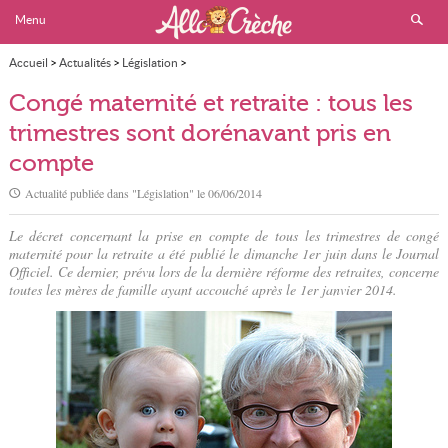
Menu
Accueil
>
Actualités
>
Législation
>
Congé maternité et retraite : tous les trimestres sont dorénavant pris en compte
Congé maternité et retraite : tous les
trimestres sont dorénavant pris en
compte
Actualité publiée dans "
Législation
" le
06/06/2014
Le décret concernant la prise en compte de tous les trimestres de congé
maternité pour la retraite a été publié le dimanche 1er juin dans le Journal
Officiel. Ce dernier, prévu lors de la dernière réforme des retraites, concerne
toutes les mères de famille ayant accouché après le 1er janvier 2014.