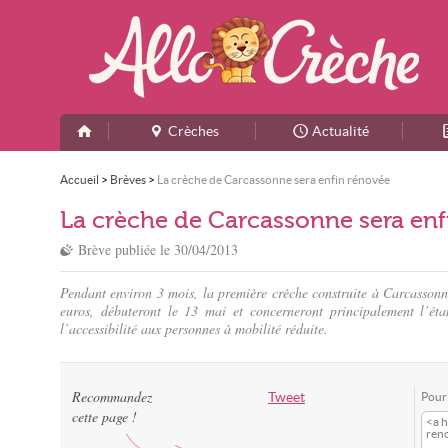
Crèches
Actualité
Accueil
>
Brèves
>
La crèche de Carcassonne sera enfin rénovée
La crèche de Carcassonne sera enf
Brève publiée le
30/04/2013
Pendant environ 3 mois, la première crèche construite à Carcassonn
euros, débuteront le 13 mai et concerneront principalement l’étan
l’accessibilité aux personnes à mobilité réduite.
Recommandez
Tweet
Pour 
cette page !
<a h
ren