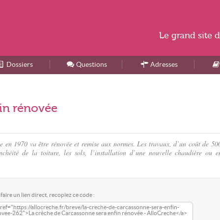
Le
grand site
d
Dossiers
Accueil
Questions
Adresses
in rénovée
e en 1970 va être rénovée et remise aux normes. Les travaux, d’un coût de 50
chéité de la toiture, les sols, l’installation d’une nouvelle chaudière ou e
faire un lien direct, recopiez ce code :
ref="https://allocreche.fr/breve/la-creche-de-carcassonne-sera-enfin-
ovee-262">La crèche de Carcassonne sera enfin rénovée - AlloCreche</a>