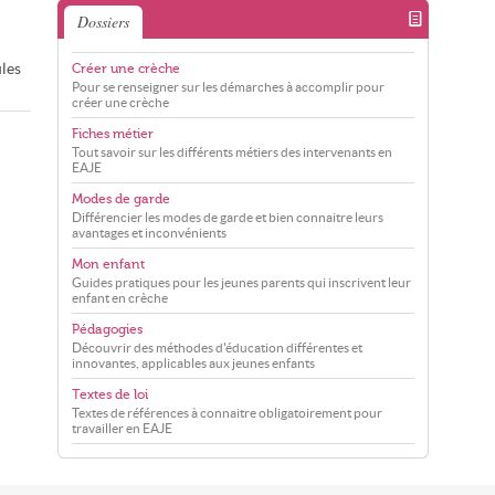
Dossiers
ules
Créer une crèche
Pour se renseigner sur les démarches à accomplir pour
créer une crèche
Fiches métier
Tout savoir sur les différents métiers des intervenants en
EAJE
Modes de garde
Différencier les modes de garde et bien connaitre leurs
avantages et inconvénients
Mon enfant
Guides pratiques pour les jeunes parents qui inscrivent leur
enfant en crèche
Pédagogies
Découvrir des méthodes d'éducation différentes et
innovantes, applicables aux jeunes enfants
Textes de loi
Textes de références à connaitre obligatoirement pour
travailler en EAJE