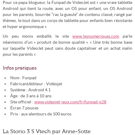
Pour ce papa blogueur, la Funpad de VideoJet est « une vraie tablette
Android qui tient la route, avec un OS pour enfant, un OS Android
pour les parents, bourrée “ras la gueule” de contenu classé, rangé par
thèmes, le tout dans un corps de tablette pour enfants bien résistante
et hyper ergonomique ».
Un peu moins emballé, le site
www.lesnumeriques.com
parle
néanmoins d’un « produit de bonne qualité ». « Une très bonne base
sur laquelle VideoJet peut sans doute capitaliser et un achat malin
pour les parents ».
Infos pratiques
Nom : Funpad
Fabricant/éditeur : Vidéojet
Système : Android 4.1
Âge : de 3 ans à 10 ans
Site officiel :
www.videojet-jeux.com/fr/funpad-p28
Écran 7 pouces
Prix : aux alentours de 100 euros
La Storio 3 S Vtech par Anne-Sotte