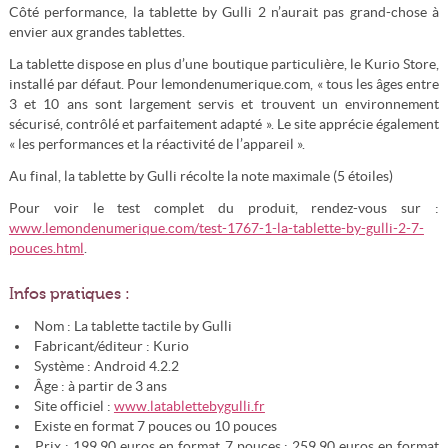
Côté performance, la tablette by Gulli 2 n’aurait pas grand-chose à
envier aux grandes tablettes.
La tablette dispose en plus d’une boutique particulière, le Kurio Store,
installé par défaut. Pour lemondenumerique.com, « tous les âges entre
3 et 10 ans sont largement servis et trouvent un environnement
sécurisé, contrôlé et parfaitement adapté ». Le site apprécie également
« les performances et la réactivité de l’appareil ».
Au final, la tablette by Gulli récolte la note maximale (5 étoiles)
Pour voir le test complet du produit, rendez-vous sur :
www.lemondenumerique.com/test-1767-1-la-tablette-by-gulli-2-7-
pouces.html
.
Infos pratiques :
Nom : La tablette tactile by Gulli
Fabricant/éditeur : Kurio
Système : Android 4.2.2
Âge : à partir de 3 ans
Site officiel :
www.latablettebygulli.fr
Existe en format 7 pouces ou 10 pouces
Prix : 199,90 euros en format 7 pouces ; 259,90 euros en format