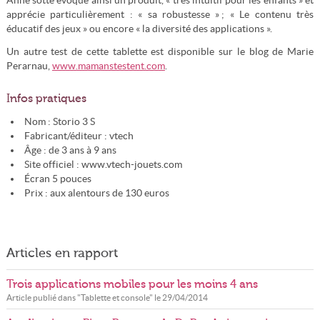
Anne sotte évoque ainsi un produit, « très intuitif pour les enfants » et
apprécie particulièrement : « sa robustesse » ; « Le contenu très
éducatif des jeux » ou encore « la diversité des applications ».
Un autre test de cette tablette est disponible sur le blog de Marie
Perarnau,
www.mamanstestent.com
.
Infos pratiques
Nom : Storio 3 S
Fabricant/éditeur : vtech
Âge : de 3 ans à 9 ans
Site officiel : www.vtech-jouets.com
Écran 5 pouces
Prix : aux alentours de 130 euros
Articles en rapport
Trois applications mobiles pour les moins 4 ans
Article publié dans "
Tablette et console
" le
29/04/2014