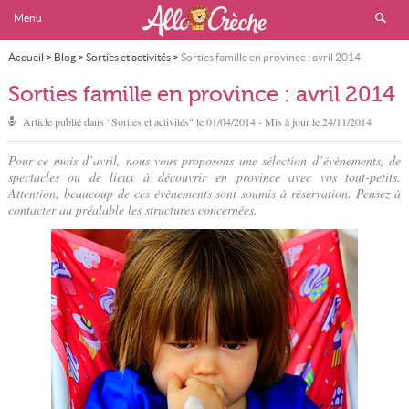
Menu
Accueil
>
Blog
>
Sorties et activités
>
Sorties famille en province : avril 2014
Sorties famille en province : avril 2014
Article publié dans "
Sorties et activités
" le
01/04/2014
- Mis à jour le
24/11/2014
Pour ce mois d’avril, nous vous proposons une sélection d’évènements, de
spectacles ou de lieux à découvrir en province avec vos tout-petits.
Attention, beaucoup de ces évènements sont soumis à réservation. Pensez à
contacter au préalable les structures concernées.