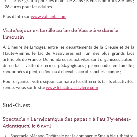
Tarifs : gratuit pour les moins de 3 ans ; 6 euros pour les 3-5 ans ;
26 euros pour les adultes
Plus d’info sur
www.vulcania.com
Visite/séjour en famille au lac de Vassivière dans le
Limousin
À 1 heure de Limoges, entre les départements de la Creuse et de la
Haute-Vienne, le lac de Vassivières est l’un des plus grands lacs
artificiels de France. De nombreuses activités sont organisées autour
de ce lac : visite de fermes pédagogiques ; promenades en famille ;
randonnées à pied, en âne ou à cheval ; accrobranches ; canoé ; …
Pour organiser votre séjour, connaitre les différents tarifs et activités,
rendez-vous sur le site
www.lelacdevassiviere.com
.
Sud-Ouest
Spectacle « La mécanique des papas » à Pau (Pyrénées-
Atlantiques) le 6 avril
Spectacle Mécano-Théâtrale par la compagnie Smala bleu-théatre