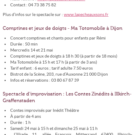
Contact : 04 73 38 75 82
Plus d’infos sur le spectacle sur :
www.lapecheauxsons.fr
Comptines et jeux de doigts - Ma Totomobile à Dijon
Concert comptines et chants pour enfants par Rémi
Durée : 50 min
Mercredis 14 et 21 mai
Comptines et jeux de doigts à 18 h 30 (à partir de 18 mois)
Ma Totomobile à 15 h et 17 h (à partir de 3 ans)
Tarif enfant : 6 euros ; tarif adulte 7.50 euros
Bistrot de la Scène, 203, rue d’Auxonne 21 000 Dijon
Infos et réservations : 03 80 67 87 39
Spectacle d’improvisation : Les Contes Zinédits à Illkirch-
Graffenstaden
Contes improvisés par Inédit Théâtre
À partir de 4 ans
Durée : 1 h
Samedi 24 mai à 15 h et dimanche 25 mai à 11 h
L’Illiade 11, allée François Mitterrand 67400 Illkirch-