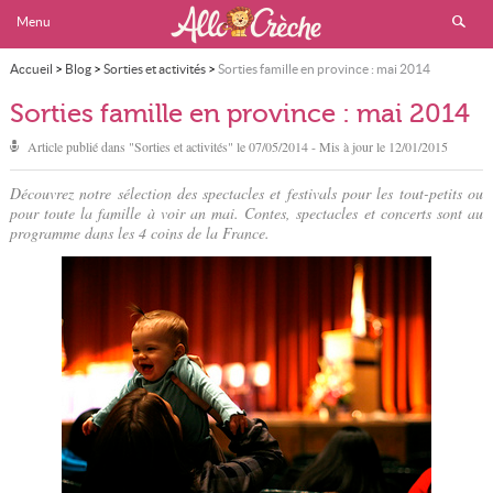
Menu
Accueil
>
Blog
>
Sorties et activités
>
Sorties famille en province : mai 2014
Sorties famille en province : mai 2014
Article publié dans "
Sorties et activités
" le
07/05/2014
- Mis à jour le
12/01/2015
Découvrez notre sélection des spectacles et festivals pour les tout-petits ou
pour toute la famille à voir an mai. Contes, spectacles et concerts sont au
programme dans les 4 coins de la France.