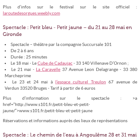
Plus d’infos sur le festival sur le site officiel :
laroutedesorgues.weebly.com
Spectacle : Petit bleu - Petit jaune – du 21 au 28 mai en
Gironde
Spectacle – théâtre par la compagnie Succursale 101
De 2 à 6 ans
Durée : 25 minutes
Le 18 mai - Le
Cube de Cadaujac
- 33 140 Villenave D’Ornon ;
Le 21 mai -
La Caravelle
37 Avenue Leon Delagrange - 33 380
Marcheprime
Le 23 et 24 mai à
l’espace culturel Treulon
67 avenue de
Verdun 33520 Bruges - Tarif à partir de 6 euros
Plus d’information sur le spectacle : >a
href=“http://www.s101.fr/petit-bleu-et-petit-
jaune/”>www.s101.fr/petit-bleu-et-petit-jaune
Réservations et informations auprès des lieux de représentations
Spectacle : Le chemin de l’eau à Angoulême 28 et 31 mai