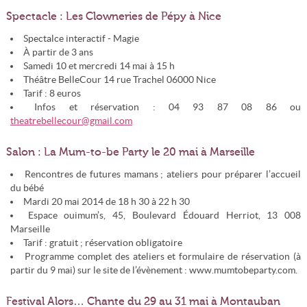
Spectacle : Les Clowneries de Pépy à Nice
Spectalce interactif - Magie
À partir de 3 ans
Samedi 10 et mercredi 14 mai à 15 h
Théâtre BelleCour 14 rue Trachel 06000 Nice
Tarif : 8 euros
Infos et réservation : 04 93 87 08 86 ou
theatrebellecour@gmail.com
Salon : La Mum-to-be Party le 20 mai à Marseille
Rencontres de futures mamans ; ateliers pour préparer l’accueil
du bébé
Mardi 20 mai 2014 de 18 h 30 à 22 h 30
Espace ouimum’s, 45, Boulevard Édouard Herriot, 13 008
Marseille
Tarif : gratuit ; réservation obligatoire
Programme complet des ateliers et formulaire de réservation (à
partir du 9 mai) sur le site de l’évènement : www.mumtobeparty.com.
Festival Alors… Chante du 29 au 31 mai à Montauban