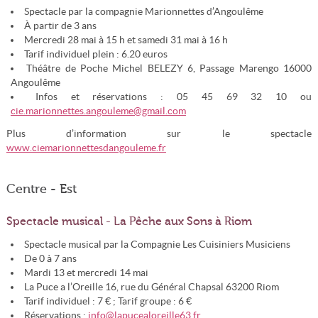
Spectacle par la compagnie Marionnettes d’Angoulême
À partir de 3 ans
Mercredi 28 mai à 15 h et samedi 31 mai à 16 h
Tarif individuel plein : 6.20 euros
Théâtre de Poche Michel BELEZY 6, Passage Marengo 16000
Angoulême
Infos et réservations : 05 45 69 32 10 ou
cie.marionnettes.angouleme@gmail.com
Plus d’information sur le spectacle
www.ciemarionnettesdangouleme.fr
Centre - Est
Spectacle musical - La Pêche aux Sons à Riom
Spectacle musical par la Compagnie Les Cuisiniers Musiciens
De 0 à 7 ans
Mardi 13 et mercredi 14 mai
La Puce a l’Oreille 16, rue du Général Chapsal 63200 Riom
Tarif individuel : 7 € ; Tarif groupe : 6 €
Réservations :
info@lapucealoreille63.fr