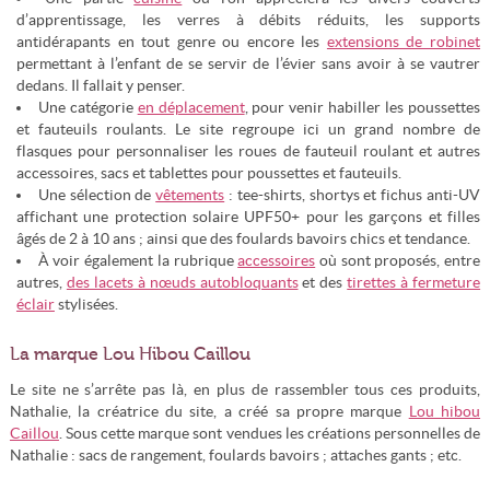
d’apprentissage, les verres à débits réduits, les supports
antidérapants en tout genre ou encore les
extensions de robinet
permettant à l’enfant de se servir de l’évier sans avoir à se vautrer
dedans. Il fallait y penser.
Une catégorie
en déplacement
, pour venir habiller les poussettes
et fauteuils roulants. Le site regroupe ici un grand nombre de
flasques pour personnaliser les roues de fauteuil roulant et autres
accessoires, sacs et tablettes pour poussettes et fauteuils.
Une sélection de
vêtements
: tee-shirts, shortys et fichus anti-UV
affichant une protection solaire UPF50+ pour les garçons et filles
âgés de 2 à 10 ans ; ainsi que des foulards bavoirs chics et tendance.
À voir également la rubrique
accessoires
où sont proposés, entre
autres,
des lacets à nœuds autobloquants
et des
tirettes à fermeture
éclair
stylisées.
La marque Lou Hibou Caillou
Le site ne s’arrête pas là, en plus de rassembler tous ces produits,
Nathalie, la créatrice du site, a créé sa propre marque
Lou hibou
Caillou
. Sous cette marque sont vendues les créations personnelles de
Nathalie : sacs de rangement, foulards bavoirs ; attaches gants ; etc.