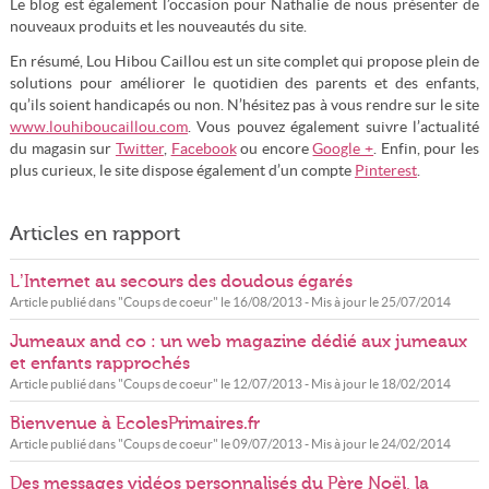
Le blog est également l’occasion pour Nathalie de nous présenter de
nouveaux produits et les nouveautés du site.
En résumé, Lou Hibou Caillou est un site complet qui propose plein de
solutions pour améliorer le quotidien des parents et des enfants,
qu’ils soient handicapés ou non. N’hésitez pas à vous rendre sur le site
www.louhiboucaillou.com
. Vous pouvez également suivre l’actualité
du magasin sur
Twitter
,
Facebook
ou encore
Google +
. Enfin, pour les
plus curieux, le site dispose également d’un compte
Pinterest
.
Articles en rapport
L’Internet au secours des doudous égarés
Article publié dans "
Coups de coeur
" le
16/08/2013
- Mis à jour le
25/07/2014
Jumeaux and co : un web magazine dédié aux jumeaux
et enfants rapprochés
Article publié dans "
Coups de coeur
" le
12/07/2013
- Mis à jour le
18/02/2014
Bienvenue à EcolesPrimaires.fr
Article publié dans "
Coups de coeur
" le
09/07/2013
- Mis à jour le
24/02/2014
Des messages vidéos personnalisés du Père Noël, la