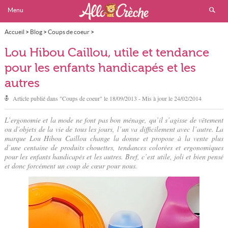
Menu
Accueil
>
Blog
>
Coups de coeur
>
Lou Hibou Caillou, utile et tendance pour les enfants handicapés et les autres
Lou Hibou Caillou, utile et tendance
pour les enfants handicapés et les
autres
Article publié dans "
Coups de coeur
" le
18/09/2013
- Mis à jour le
24/02/2014
L’ergonomie et la mode ne font pas bon ménage, qu’il s’agisse de vêtement
ou d’objets de la vie de tous les jours, l’un va difficilement avec l’autre. La
marque Lou Hibou Caillou change la donne et propose à la vente plus
d’une centaine de produits chouettes, tendances colorées et ergonomiques
pour les enfants handicapés et les autres. Bref, c’est utile, joli et bien pensé
et donc forcément un coup de cœur pour nous.