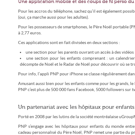
Une application mobile et des coups de fil perso du
Pour les accros du téléphone, sachez qu’il est également poss
(oui, ça marche aussi pour les adultes).
Pour les possesseurs de smartphones, le Père Noël portable (
à 2,77 euros.
Ces applications sont en fait divisées en deux sections :
une section pour les parents ouvrant un accès à des vidéos
une section pour les enfants comprenant : un calendrier 
décompte de Noël et le Radar de Noël pour découvrir où se tro
Pour info, l’appli PNP pour iPhone se classe régulièrement dan
Amusant aussi bien pour les enfants comme pour les grands, le
PNP c’est plus de 500 000 fans Facebook, 5000 followers sur tw
Un partenariat avec les hôpitaux pour enfants
Porté en 2008 par les lutins de la société montréalaise uGroupMe
PNP s’engage avec les hôpitaux pour enfants du monde entier 
cadeau personnalisé du Père Noël, PNP remet une partie du produ