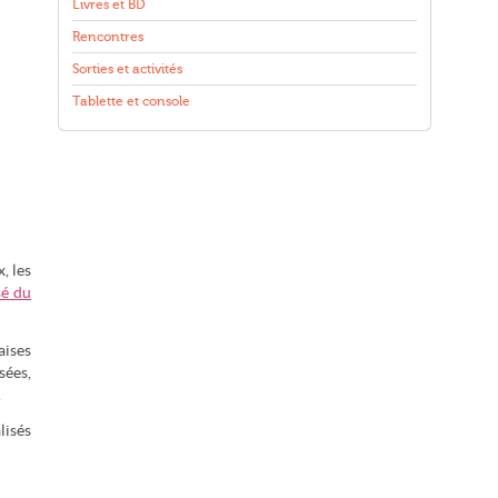
Livres et BD
Rencontres
Sorties et activités
Tablette et console
, les
sé du
aises
sées,
.
lisés