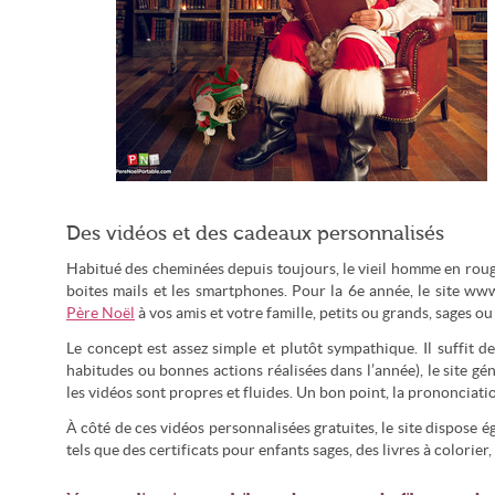
À partir de son village ou de son atelier, Le Père Noël de PNP a
Des vidéos et des cadeaux personnalisés
un message pour tous (© UGroupMedia.inc)
Habitué des cheminées depuis toujours, le vieil homme en roug
boites mails et les smartphones. Pour la 6e année, le site 
Père Noël
à vos amis et votre famille, petits ou grands, sages ou
Le concept est assez simple et plutôt sympathique. Il suffit d
habitudes ou bonnes actions réalisées dans l’année), le site gén
les vidéos sont propres et fluides. Un bon point, la prononciatio
À côté de ces vidéos personnalisées gratuites, le site dispose
tels que des certificats pour enfants sages, des livres à colorier,