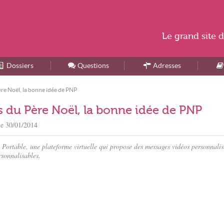
Le
grand site
d
Dossiers
Accueil
Questions
Adresses
re Noël, la bonne idée de PNP
 du Père Noël, la bonne idée de PNP
le
30/01/2014
 Portable, une plateforme virtuelle qui propose des messages vidéos personnalis
rsonnalisables.