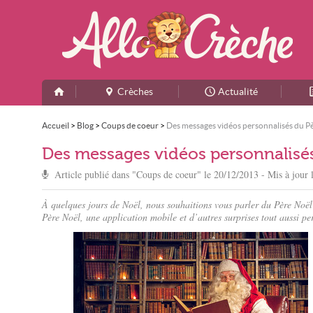
Crèches
Actualité
Accueil
>
Blog
>
Coups de coeur
>
Des messages vidéos personnalisés du Pè
Des messages vidéos personnalisés
Article publié dans "
Coups de coeur
" le
20/12/2013
- Mis à jour 
À quelques jours de Noël, nous souhaitions vous parler du Père Noël
Père Noël, une application mobile et d’autres surprises tout aussi pe