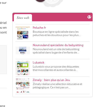
e sur
Sites web
ériel
au en
Peluche.fr
Boutique en ligne spécialisée dans les
 sont
peluches et les doudous pour les plus...
Nounouland spécialiste du babysitting
Nounouland est un site de babysitting
spécialisé dans la garde d'enfants de...
Lulustick
Lulustick vous propose des étiquettes
thermocollantes et autocollantes à...
Zimaly : bien plus qu'un Jeu
Zimaly réalise une sélection éducative et
pédagogique. Ce n'est pas un...
opre