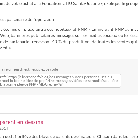
t de votre achat à la Fondation CHU Sainte-Justine », explique le group
est partenaire de l’opération.
 été mis en place entre ces hôpitaux et PNP. « En incluant PNP au mat
Web, bannières publicitaires, messages sur les médias sociaux ou le rése
mme de partenariat recevront 40 % du produit net de toutes les ventes qui
pMedia.
faire un lien direct, recopiez ce code :
ref="https://allocreche.fr/blog/des-messages-videos-personnalises-du-
e-noel-la-bonne-idee-de-pnp">Des messages vidéos personnalisés du Père
, la bonne idée de PNP - AlloCreche</a>
 parent en dessins
/2014
n petit florilège des blogs de parents dessinateurs. Chacun dans leur pr