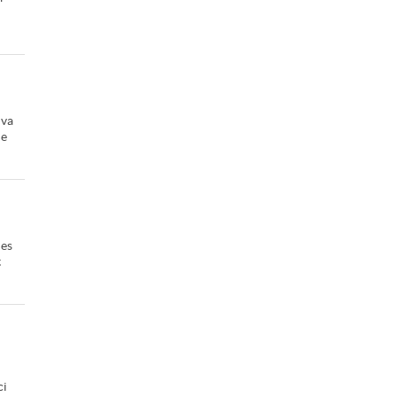
 va
de
les
t
ci