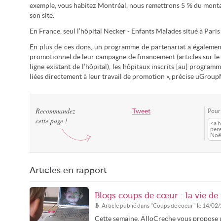
exemple, vous habitez Montréal, nous remettrons 5 % du montan
son site.
En France, seul l’hôpital Necker - Enfants Malades situé à Paris 
En plus de ces dons, un programme de partenariat a également
promotionnel de leur campagne de financement (articles sur le 
ligne existant de l’hôpital), les hôpitaux inscrits [au] progra
liées directement à leur travail de promotion », précise uGrou
Recommandez
Tweet
Pour 
cette page !
<a h
per
Noël
Articles en rapport
Blogs coups de cœur : la vie de
Article publié dans "
Coups de coeur
" le
14/02
Cette semaine, AlloCreche vous propose u