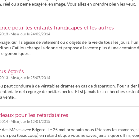
n, réel ou à peine exagéré, en image. Vous allez en prendre plein les yeux.
ance pour les enfants handicapés et les autres
/2013
- Mis à jour le
24/02/2014
ge, qu’il s’agisse de vêtement ou d’objets de la vie de tous les jours, l’un
 Hibou Caillou change la donne et propose à la vente plus d’une centaine 
t ergonomiques...
ous égarés
/2013
- Mis à jour le
25/07/2014
ou peut conduire à de véritables drames en cas de disparition. Pour aider 
 enfant, le net regorge de petites perles. Et si jamais les recherches resten
a vente...
deaux pour les retardataires
/2014
- Mis à jour le
12/01/2015
ête des Mères avec Edgard. Le 25 mai prochain nous fêterons les mamans, si
 un peu (beaucoup) en retard et que vous ne savez jamais quoi offrir, voi