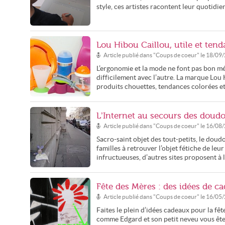
style, ces artistes racontent leur quotidie
Lou Hibou Caillou, utile et tend
Article publié dans "
Coups de coeur
" le
18/09
L’ergonomie et la mode ne font pas bon ména
difficilement avec l’autre. La marque Lou
produits chouettes, tendances colorées e
L’Internet au secours des doud
Article publié dans "
Coups de coeur
" le
16/08
Sacro-saint objet des tout-petits, le doud
familles à retrouver l’objet fétiche de leur
infructueuses, d’autres sites proposent à l
Fête des Mères : des idées de ca
Article publié dans "
Coups de coeur
" le
16/05
Faites le plein d’idées cadeaux pour la f
comme Edgard et son petit neveu vous êtes