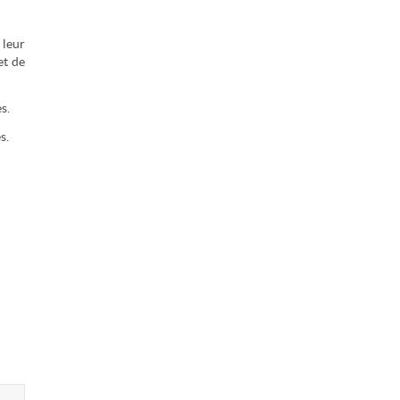
 leur
et de
s.
s.