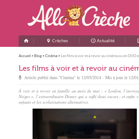
Crèches
Actualité
Accueil
>
Blog
>
Cinéma
>
Les films à voir et à revoir au cinéma ou en DVD 
Les films à voir et à revoir au ci
Article publié dans "
Cinéma
" le
12/05/2014
- Mis à jour le
12/01
À voir et à revoir en famille au mois de mai : « Loulou, l’incroy
Neiges », l’extraordinaire Disney qui a raflé deux oscars ; et enfin
enfants et les scolarisations alternatives.