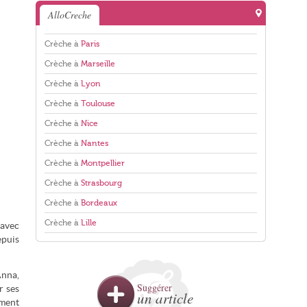
AlloCreche
Crèche à
Paris
Crèche à
Marseille
Crèche à
Lyon
Crèche à
Toulouse
Crèche à
Nice
Crèche à
Nantes
Crèche à
Montpellier
Crèche à
Strasbourg
Crèche à
Bordeaux
Crèche à
Lille
 avec
epuis
Anna,
Suggérer
r ses
un article
ément