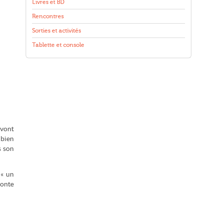
Livres et BD
Rencontres
Sorties et activités
Tablette et console
 vont
 bien
s son
 « un
conte