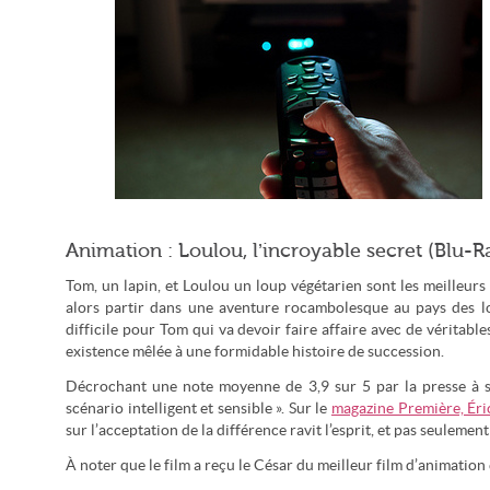
Notre sélection des films à voir ou revoir en mai (Flickr –
Animation : Loulou, l’incroyable secret (Blu-
zoonabar/CC-by-sa-2.0)
Tom, un lapin, et Loulou un loup végétarien sont les meilleur
alors partir dans une aventure rocambolesque au pays des lo
difficile pour Tom qui va devoir faire affaire avec de véritabl
existence mêlée à une formidable histoire de succession.
Décrochant une note moyenne de 3,9 sur 5 par la presse à sa
scénario intelligent et sensible ». Sur le
magazine Première, Éri
sur l’acceptation de la différence ravit l’esprit, et pas seulement
À noter que le film a reçu le César du meilleur film d’animation