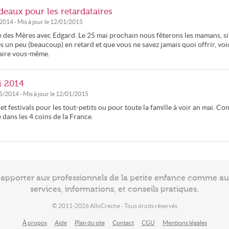
deaux pour les retardataires
/2014
- Mis à jour le
12/01/2015
ête des Mères avec Edgard. Le 25 mai prochain nous fêterons les mamans, si
 un peu (beaucoup) en retard et que vous ne savez jamais quoi offrir, voi
faire vous-même.
i 2014
5/2014
- Mis à jour le
12/01/2015
 festivals pour les tout-petits ou pour toute la famille à voir an mai. Con
dans les 4 coins de la France.
à apporter aux professionnels de la petite enfance comme a
services, informations, et conseils pratiques.
© 2011-2026 AlloCreche - Tous droits réservés
À propos
Aide
Plan du site
Contact
CGU
Mentions légales