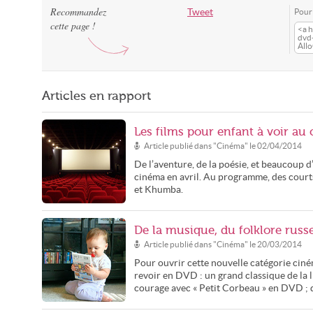
Recommandez
Tweet
Pour 
cette page !
<a h
dvd-
All
Articles en rapport
Les films pour enfant à voir au 
Article publié dans "
Cinéma
" le
02/04/2014
De l’aventure, de la poésie, et beaucoup d’
cinéma en avril. Au programme, des courts
et Khumba.
De la musique, du folklore rus
Article publié dans "
Cinéma
" le
20/03/2014
Pour ouvrir cette nouvelle catégorie ciné
revoir en DVD : un grand classique de la l
courage avec « Petit Corbeau » en DVD ; du