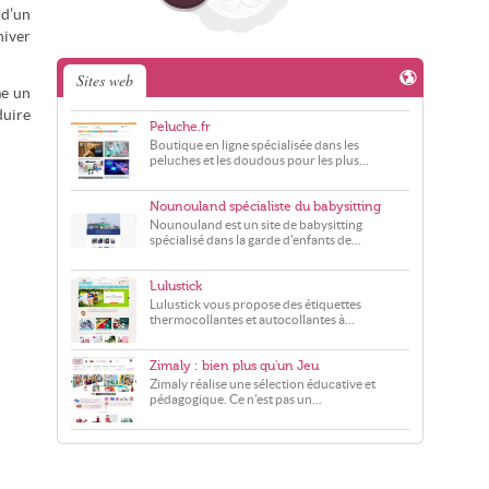
 d’un
hiver
Sites web
me un
duire
Peluche.fr
Boutique en ligne spécialisée dans les
peluches et les doudous pour les plus...
Nounouland spécialiste du babysitting
Nounouland est un site de babysitting
spécialisé dans la garde d'enfants de...
Lulustick
Lulustick vous propose des étiquettes
thermocollantes et autocollantes à...
Zimaly : bien plus qu'un Jeu
Zimaly réalise une sélection éducative et
pédagogique. Ce n'est pas un...