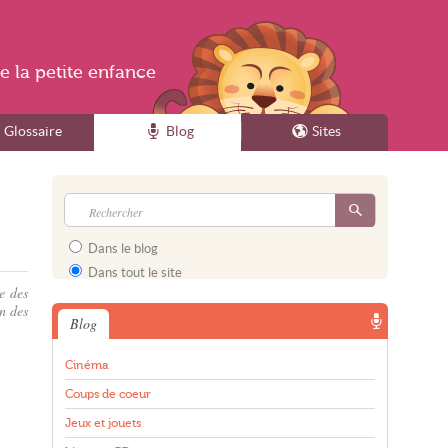
e la
petite enfance
Glossaire
Blog
Sites
Dans le blog
Dans tout le site
e des
n des
Blog
Cinéma
Coups de coeur
Jeux et jouets