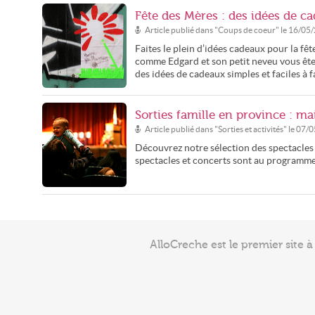
Fête des Mères : des idées de ca
Article publié dans "
Coups de coeur
" le
16/05
Faites le plein d’idées cadeaux pour la f
comme Edgard et son petit neveu vous êtes
des idées de cadeaux simples et faciles à 
Sorties famille en province : ma
Article publié dans "
Sorties et activités
" le
07/0
Découvrez notre sélection des spectacles et
spectacles et concerts sont au programme 
AlloCreche est le premier site 