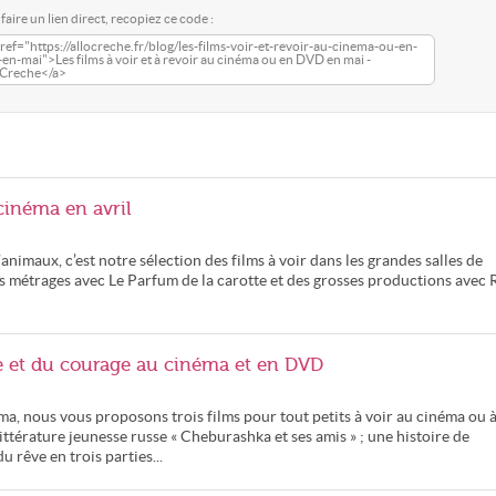
faire un lien direct, recopiez ce code :
ref="https://allocreche.fr/blog/les-films-voir-et-revoir-au-cinema-ou-en-
en-mai">Les films à voir et à revoir au cinéma ou en DVD en mai -
oCreche</a>
cinéma en avril
animaux, c’est notre sélection des films à voir dans les grandes salles de
 métrages avec Le Parfum de la carotte et des grosses productions avec 
se et du courage au cinéma et en DVD
ma, nous vous proposons trois films pour tout petits à voir au cinéma ou 
ittérature jeunesse russe « Cheburashka et ses amis » ; une histoire de
 rêve en trois parties...