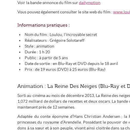
Voir la bande-annonce du film sur
dailymotion
Vous pouvez également consulter le site web du film :
www.loul
Informations pratiques :
Nom du film : Loulou, l’incroyable secret
Réalisateurs : Grégoire Solotareff
Style : animation
Durée : 1 h 20
Public : à partir de 5 ans
Date de sortie : en Blu-Ray et DVD depuis le 18 avril
Prix : de 19 euros (DVD) à 25 euros (Blu-Ray)
Animation : La Reine Des Neiges (Blu-Ray et 
Sorti au cinéma au mois de décembre 2013, La Reine des neiges o
1,072 milliard de dollars de recettes et deux oscars. La bande
maintenant près de 12 semaines.
Adaptée du conte éponyme d’Hans Christian Andersen ; la R
princesses du royaume d’Arendelle. Possédant le pouvoir de « m
dons à sa sœur et à son peuple, vivant ainsi cloitrée dans s