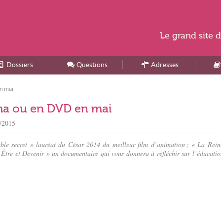
Le
grand site
d
Dossiers
Accueil
Questions
Adresses
en mai
néma ou en DVD en mai
/2015
able secret » lauréat du César 2014 du meilleur film d’animation ; « La Rein
 « Être et Devenir » un documentaire qui vous donnera à réfléchir sur l’éducatio