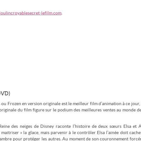
oulincroyablesecret-lefilm.com
.
DVD)
u Frozen en version originale est le meilleur film d’animation à ce jour,
 originale du film figure sur le podium des meilleures ventes au monde d
eine des neiges de Disney raconte l’histoire de deux sœurs Elsa et 
aitriser » la glace, mais parvenir à le contrôler Elsa l’ainée doit cache
a chambre pour protéger les autres. Au moment de son couronnement forc