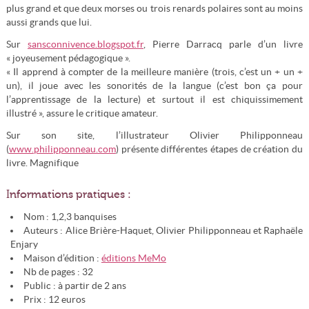
plus grand et que deux morses ou trois renards polaires sont au moins
aussi grands que lui.
Sur
sansconnivence.blogspot.fr
, Pierre Darracq parle d’un livre
« joyeusement pédagogique ».
« Il apprend à compter de la meilleure manière (trois, c’est un + un +
un), il joue avec les sonorités de la langue (c’est bon ça pour
l’apprentissage de la lecture) et surtout il est chiquissimement
illustré », assure le critique amateur.
Sur son site, l’illustrateur Olivier Philipponneau
(
www.philipponneau.com
) présente différentes étapes de création du
livre. Magnifique
Informations pratiques :
Nom : 1,2,3 banquises
Auteurs : Alice Brière-Haquet, Olivier Philipponneau et Raphaële
Enjary
Maison d’édition :
éditions MeMo
Nb de pages : 32
Public : à partir de 2 ans
Prix : 12 euros