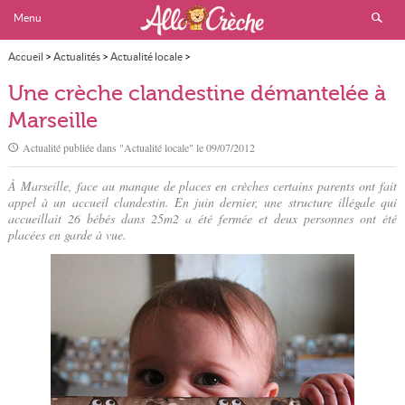
Menu
Accueil
>
Actualités
>
Actualité locale
>
Une crèche clandestine démantelée à Marseille
Une crèche clandestine démantelée à
Marseille
Actualité publiée dans "
Actualité locale
" le
09/07/2012
À Marseille, face au manque de places en crèches certains parents ont fait
appel à un accueil clandestin. En juin dernier, une structure illégale qui
accueillait 26 bébés dans 25m2 a été fermée et deux personnes ont été
placées en garde à vue.