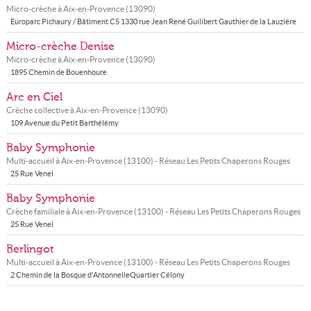
Micro-crèche à
Aix-en-Provence
(
13090
)
Europarc Pichaury / Bâtiment C5 1330 rue Jean René Guilibert Gauthier de la Lauzière
Micro-crèche Denise
Micro-crèche à
Aix-en-Provence
(
13090
)
1895 Chemin de Bouenhoure
Arc en Ciel
Crèche collective à
Aix-en-Provence
(
13090
)
109 Avenue du Petit Barthélémy
Baby Symphonie
Multi-accueil à
Aix-en-Provence
(
13100
) - Réseau
Les Petits Chaperons Rouges
25 Rue Venel
Baby Symphonie
Crèche familiale à
Aix-en-Provence
(
13100
) - Réseau
Les Petits Chaperons Rouges
25 Rue Venel
Berlingot
Multi-accueil à
Aix-en-Provence
(
13100
) - Réseau
Les Petits Chaperons Rouges
2 Chemin de la Bosque d'AntonnelleQuartier Célony