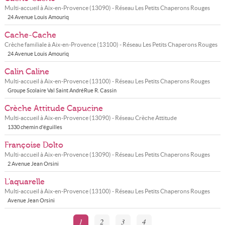
Multi-accueil à
Aix-en-Provence
(
13090
) - Réseau
Les Petits Chaperons Rouges
24 Avenue Louis Amouriq
Cache-Cache
Crèche familiale à
Aix-en-Provence
(
13100
) - Réseau
Les Petits Chaperons Rouges
24 Avenue Louis Amouriq
Calin Caline
Multi-accueil à
Aix-en-Provence
(
13100
) - Réseau
Les Petits Chaperons Rouges
Groupe Scolaire Val Saint AndréRue R. Cassin
Crèche Attitude Capucine
Multi-accueil à
Aix-en-Provence
(
13090
) - Réseau
Crèche Attitude
1330 chemin d'éguilles
Françoise Dolto
Multi-accueil à
Aix-en-Provence
(
13090
) - Réseau
Les Petits Chaperons Rouges
2 Avenue Jean Orsini
L'aquarelle
Multi-accueil à
Aix-en-Provence
(
13100
) - Réseau
Les Petits Chaperons Rouges
Avenue Jean Orsini
1
2
3
4