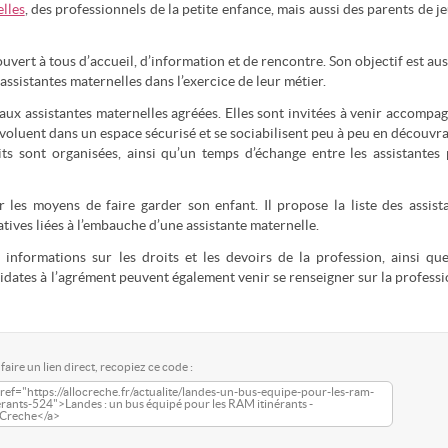
lles
, des professionnels de la petite enfance, mais aussi des parents de j
ouvert à tous d’accueil, d’information et de rencontre. Son objectif est aus
assistantes maternelles dans l’exercice de leur métier.
aux assistantes maternelles agréées. Elles sont invitées à venir accompa
 évoluent dans un espace sécurisé et se sociabilisent peu à peu en découvra
tits sont organisées, ainsi qu’un temps d’échange entre les assistantes
r les moyens de faire garder son enfant. Il propose la liste des assist
ives liées à l’embauche d’une assistante maternelle.
informations sur les droits et les devoirs de la profession, ainsi qu
idates à l’agrément peuvent également venir se renseigner sur la professi
faire un lien direct, recopiez ce code :
ref="https://allocreche.fr/actualite/landes-un-bus-equipe-pour-les-ram-
erants-524">Landes : un bus équipé pour les RAM itinérants -
oCreche</a>