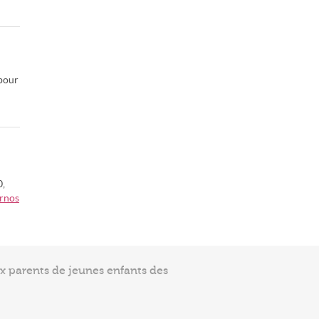
 pour
0,
rnos
ux parents de jeunes enfants des