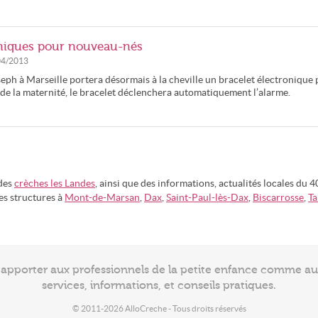
roniques pour nouveau-nés
04/2013
seph à Marseille portera désormais à la cheville un bracelet électronique
 de la maternité, le bracelet déclenchera automatiquement l’alarme.
 des
crèches les Landes
, ainsi que des informations, actualités locales du 4
res structures à
Mont-de-Marsan
,
Dax
,
Saint-Paul-lès-Dax
,
Biscarrosse
,
Ta
à apporter aux professionnels de la petite enfance comme a
services, informations, et conseils pratiques.
© 2011-2026 AlloCreche - Tous droits réservés