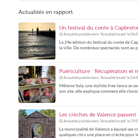
Actualités en rapport
Un festival du conte à Capbreto
Actualité publiée dans "
Actualité locale
" le
06/
La 24e édition du festival du conte de Capb
la ville. De nombreux spectacles sont au 
Puériculture : Récupération et
Actualité publiée dans "
Actualité locale
" le
26/
Mélanie Sola, une styliste free-lance se 
son site, elle explique comment elle choisi
Les crèches de Valence passent
Actualité publiée dans "
Actualité locale
" le
29/
La municipalité de Valence a équipé ses 
quelques clics une place en crèche pour 