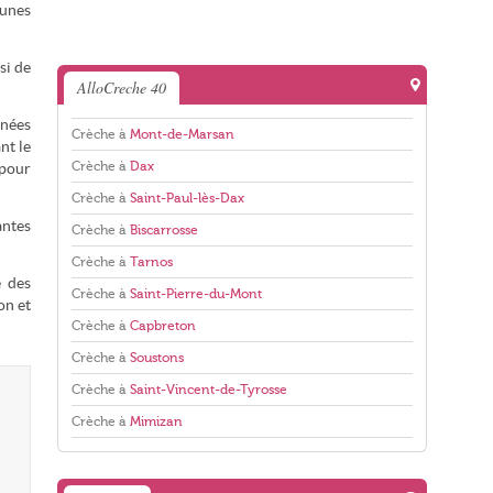
eunes
si de
AlloCreche 40
gnées
Crèche à
Mont-de-Marsan
nt le
Crèche à
Dax
 pour
Crèche à
Saint-Paul-lès-Dax
antes
Crèche à
Biscarrosse
Crèche à
Tarnos
e des
Crèche à
Saint-Pierre-du-Mont
on et
Crèche à
Capbreton
Crèche à
Soustons
Crèche à
Saint-Vincent-de-Tyrosse
Crèche à
Mimizan