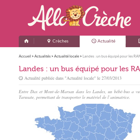
Crèches
Actualité
Accueil
>
Actualités
>
Actualité locale
>
Landes : un bus équipé pour les RA
Landes : un bus équipé pour les RA
Actualité publiée dans "
Actualité locale
" le
27/03/2013
Entre Dax et Mont-de-Marsan dans les Landes, un bébé-bus a vu le
Tarusate, permettant de transporter le matériel de l’animatrice.