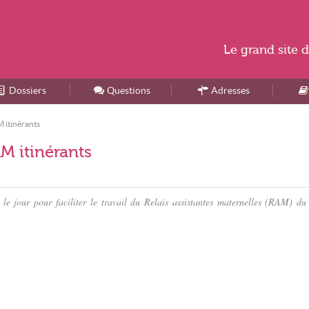
Le
grand site
d
Dossiers
Accueil
Questions
Adresses
M itinérants
M itinérants
 jour pour faciliter le travail du Relais assistantes maternelles (RAM) du