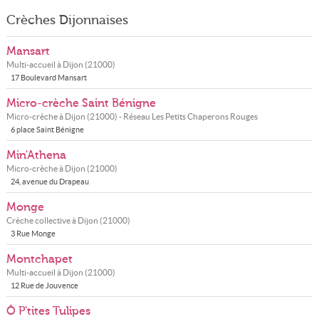
Crèches Dijonnaises
Mansart
Multi-accueil à
Dijon
(
21000
)
17 Boulevard Mansart
Micro-crèche Saint Bénigne
Micro-crèche à
Dijon
(
21000
) - Réseau
Les Petits Chaperons Rouges
6 place Saint Bénigne
Min'Athena
Micro-crèche à
Dijon
(
21000
)
24, avenue du Drapeau
Monge
Crèche collective à
Dijon
(
21000
)
3 Rue Monge
Montchapet
Multi-accueil à
Dijon
(
21000
)
12 Rue de Jouvence
Ô P'tites Tulipes