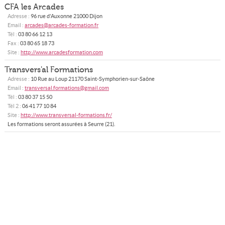
CFA les Arcades
Adresse :
96 rue d'Auxonne
21000
Dijon
Email :
arcades@arcades-formation.fr
Tél :
03 80 66 12 13
Fax :
03 80 65 18 73
Site :
http://www.arcadesformation.com
Transvers'al Formations
Adresse :
10 Rue au Loup
21170
Saint-Symphorien-sur-Saône
Email :
transversal.formations@gmail.com
Tél :
03 80 37 15 50
Tél 2 :
06 41 77 10 84
Site :
http://www.transversal-formations.fr/
Les formations seront assurées à Seurre (21).