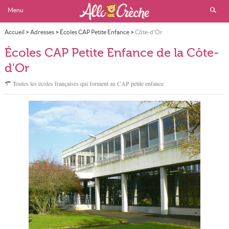
Menu
Accueil
>
Adresses
>
Écoles CAP Petite Enfance
>
Côte-d'Or
Écoles CAP Petite Enfance de la Côte-
d'Or
Toutes les écoles françaises qui forment au CAP petite enfance