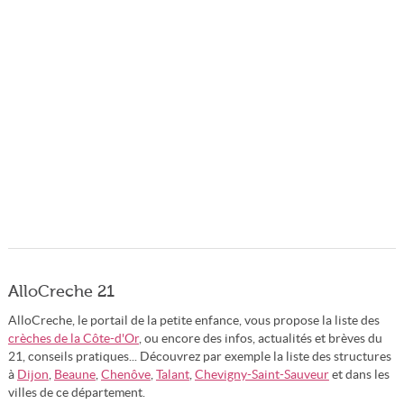
AlloCreche 21
AlloCreche, le portail de la petite enfance, vous propose la liste des
crèches de la Côte-d'Or
, ou encore des infos, actualités et brèves du
21, conseils pratiques... Découvrez par exemple la liste des structures
à
Dijon
,
Beaune
,
Chenôve
,
Talant
,
Chevigny-Saint-Sauveur
et dans les
villes de ce département.