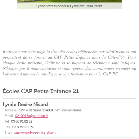
Lycée professionnel © Lycée pro. Rosa Parks
Retrouvez sur cette page la liste des écoles référencées sur AlloCreche et qui
permettent de se former au CAP Petite Enfance dans la Côte-d'Or. Pour
chaque école présente, l'adresse et le numéro de téléphone sont indiqués.
N'hésitez pas à nous contacter si vous repérez des coordonnées erronées ou
l'absence d'une école qui dispense une formation pour le CAP PE.
Écoles CAP Petite Enfance 21
Lycée Désiré Nisard
Adresse :
19 rue de Seine
21400
Châtillon-sur-Seine
Email :
0210013a@ac-dijon.fr
Tél :
03 80 91 82 82
Fax :
03 80 91 82 92
Site :
http://www.lycee-nisard.com