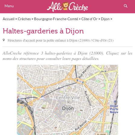
Menu
Accueil
>
Crèches
>
Bourgogne-Franche-Comté
>
Côte-d'Or
>
Dijon
>
Halte-garderie
Haltes-garderies à Dijon
Structures d'accueil pour la petite enfance à
Dijon
(21000) / Côte-d'Or (21)
AlloCreche référence 3 haltes-garderies à Dijon (21000). Cliquez sur les
noms des structures pour consulter leurs pages détaillées.