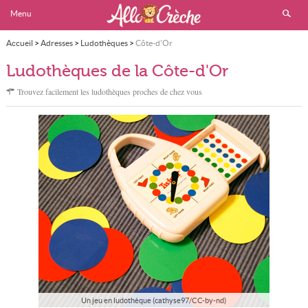
Menu
Accueil
>
Adresses
>
Ludothèques
>
Côte-d'Or
Ludothèques de la Côte-d'Or
Trouvez facilement les ludothèques proches de chez vous
Un jeu en ludothèque (cathyse97/CC-by-nd)