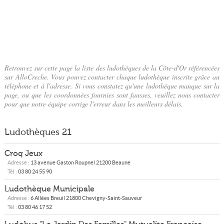
Retrouvez sur cette page la liste des ludothèques de la Côte-d'Or référencées
sur AlloCreche. Vous pouvez contacter chaque ludothèque inscrite grâce au
téléphone et à l'adresse. Si vous constatez qu'une ludothèque manque sur la
page, ou que les coordonnées fournies sont fausses, veuillez nous contacter
pour que notre équipe corrige l'erreur dans les meilleurs délais.
Ludothèques
21
Croq Jeux
Adresse :
13 avenue Gaston Roupnel
21200
Beaune
Tél :
03 80 24 55 90
Ludothèque Municipale
Adresse :
6 Allées Breuil
21800
Chevigny-Saint-Sauveur
Tél :
03 80 46 17 52