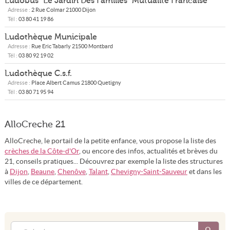
Ludobus "Le Jardin Des Familles" Mutualite Francaise
Adresse :
2 Rue Colmar
21000
Dijon
Tél :
03 80 41 19 86
Ludothèque Municipale
Adresse :
Rue Eric Tabarly
21500
Montbard
Tél :
03 80 92 19 02
Ludothèque C.s.f.
Adresse :
Place Albert Camus
21800
Quetigny
Tél :
03 80 71 95 94
AlloCreche 21
AlloCreche, le portail de la petite enfance, vous propose la liste des
crèches de la Côte-d'Or
, ou encore des infos, actualités et brèves du
21, conseils pratiques... Découvrez par exemple la liste des structures
à
Dijon
,
Beaune
,
Chenôve
,
Talant
,
Chevigny-Saint-Sauveur
et dans les
villes de ce département.