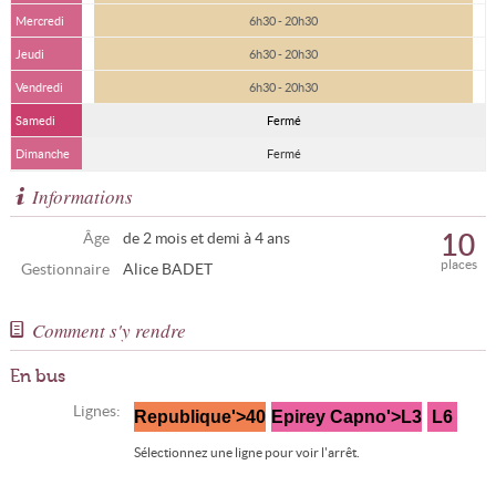
Mercredi
6h30 - 20h30
Jeudi
6h30 - 20h30
Vendredi
6h30 - 20h30
Samedi
Fermé
Dimanche
Fermé
Informations
10
Âge
de 2 mois et demi à 4 ans
places
Gestionnaire
Alice BADET
Comment s'y rendre
En bus
Lignes:
Republique'>40
Epirey Capno'>L3
L6
Sélectionnez une ligne pour voir l'arrêt.