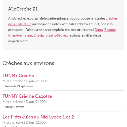
AlloCreche 21
AlloCreche, le portail de la petite enfance, vous propose la liste des
crèches
de la Côte-d'Or
, ou encore des infos, actualités et brèves du 21, conseils
pratiques... Découvrez par exemple la liste des structures à
Dijon
,
Beaune
,
Chenôve
,
Talant
,
Chevigny-Saint-Sauveur
et dans les villes de ce
département.
Crèches aux environs
FUNNY Crèche
Micro-crèche à
Dijon
(
21000
)
14 rue de l'Espérance
FUNNY Crèche Cazotte
Micro-crèche à
Dijon
(
21000
)
10 rue Cazotte
Les P’tits Jules au Nid Lycée 1 et 2
Micro-crèche à
Dijon
(
21000
)