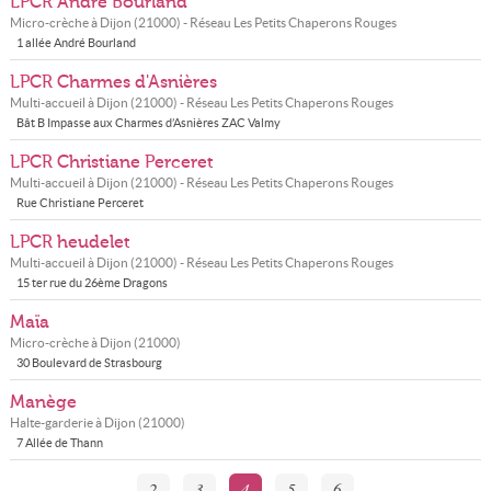
LPCR André Bourland
Micro-crèche à
Dijon
(
21000
) - Réseau
Les Petits Chaperons Rouges
1 allée André Bourland
LPCR Charmes d'Asnières
Multi-accueil à
Dijon
(
21000
) - Réseau
Les Petits Chaperons Rouges
Bât B Impasse aux Charmes d’Asnières ZAC Valmy
LPCR Christiane Perceret
Multi-accueil à
Dijon
(
21000
) - Réseau
Les Petits Chaperons Rouges
Rue Christiane Perceret
LPCR heudelet
Multi-accueil à
Dijon
(
21000
) - Réseau
Les Petits Chaperons Rouges
15 ter rue du 26ème Dragons
Maïa
Micro-crèche à
Dijon
(
21000
)
30 Boulevard de Strasbourg
Manège
Halte-garderie à
Dijon
(
21000
)
7 Allée de Thann
2
3
4
5
6