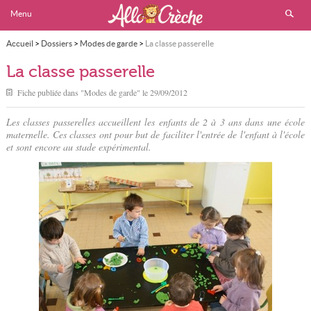
Menu
Accueil
>
Dossiers
>
Modes de garde
>
La classe passerelle
La classe passerelle
Fiche publiée dans "
Modes de garde
" le
29/09/2012
Les classes passerelles accueillent les enfants de 2 à 3 ans dans une école
maternelle. Ces classes ont pour but de faciliter l'entrée de l'enfant à l'école
et sont encore au stade expérimental.