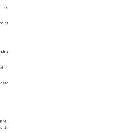
r les
rojet
refus
llis,
idate
 PMI.
es de