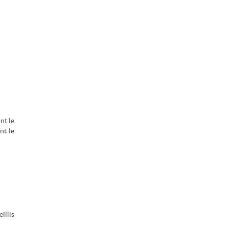
nt le
nt le
illis