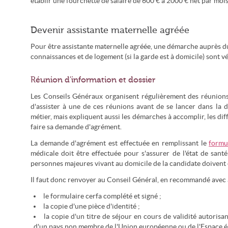
établir une fourchette de salaire de 600 € à 2000 € net par mois
Devenir assistante maternelle agréée
Pour être assistante maternelle agréée, une démarche auprès du 
connaissances et de logement (si la garde est à domicile) sont vér
Réunion d'information et dossier
Les Conseils Généraux organisent régulièrement des réunions 
d'assister à une de ces réunions avant de se lancer dans la
métier, mais expliquent aussi les démarches à accomplir, les di
faire sa demande d'agrément.
La demande d'agrément est effectuée en remplissant le
formu
médicale doit être effectuée pour s'assurer de l'état de santé
personnes majeures vivant au domicile de la candidate doivent 
Il faut donc renvoyer au Conseil Général, en recommandé avec 
le formulaire cerfa complété et signé ;
la copie d'une pièce d'identité ;
la copie d'un titre de séjour en cours de validité autorisa
d'un pays non membre de l'Union européenne ou de l'Espace 