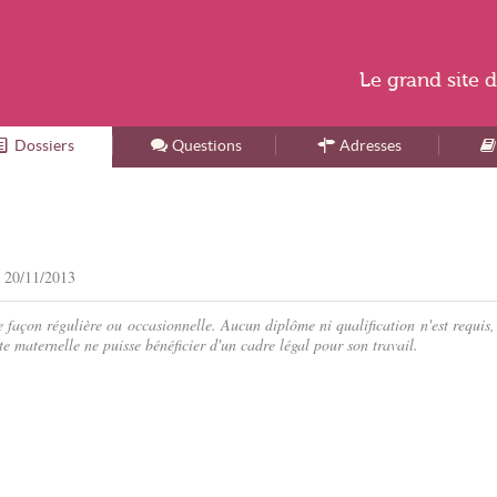
Le
grand site
d
Dossiers
Accueil
Questions
Adresses
e
20/11/2013
 façon régulière ou occasionnelle. Aucun diplôme ni qualification n'est requis,
e maternelle ne puisse bénéficier d'un cadre légal pour son travail.