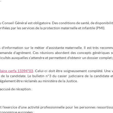
.
Conseil Général est obligatoire. Des conditions de santé, de disponibilit
ifiées par les services de la protection maternelle et infantile (PMI).
d'information sur le métier d'assistante maternelle. Il est très recom
 demande d'agrément. Ces réunions abordent des concepts génériques s
fficultés auxquelles s'attendre et permettent d'obtenir un dossier complet
laire cerfa 13394*03
. Celui-ci doit être soigneusement complété. Une v
 de la candidate. Le bulletin n°3 du casier judiciaire de la candidate e
également être réclamés au ministère de la Justice.
accusé de réception :
nt l'exercice d'une activité professionnelle pour les personnes ressortiss
économique européen ;