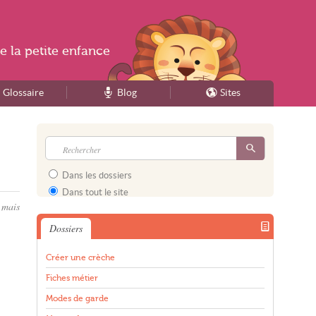
e la
petite enfance
Glossaire
Blog
Sites
Dans les dossiers
Dans tout le site
 mais
Dossiers
Créer une crèche
Fiches métier
Modes de garde