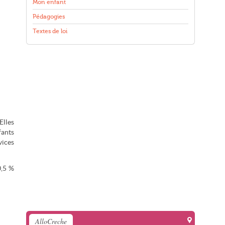
Mon enfant
Pédagogies
Textes de loi
Elles
fants
vices
0,5 %
AlloCreche