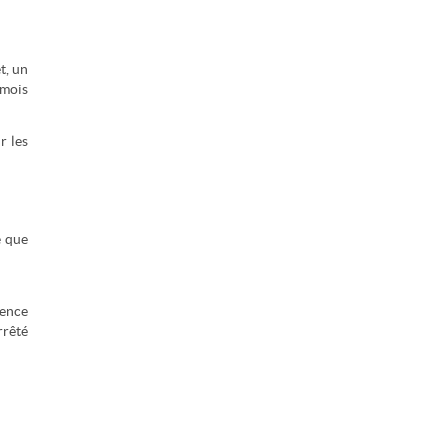
t, un
 mois
r les
e que
sence
rrêté