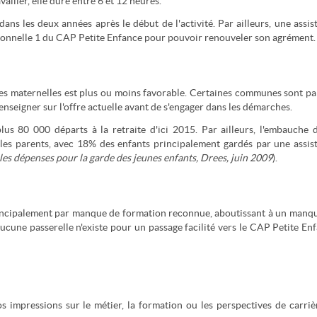
iller, elle dure entre 6 et 12 heures.
ans les deux années après le début de l'activité. Par ailleurs, une assis
ssionnelle 1 du CAP Petite Enfance pour pouvoir renouveler son agrément.
ntes maternelles est plus ou moins favorable. Certaines communes sont pa
enseigner sur l'offre actuelle avant de s'engager dans les démarches.
us 80 000 départs à la retraite d'ici 2015. Par ailleurs, l'embauche 
r les parents, avec 18% des enfants principalement gardés par une assis
les dépenses pour la garde des jeunes enfants, Drees, juin 2009
).
, principalement par manque de formation reconnue, aboutissant à un manq
ucune passerelle n'existe pour un passage facilité vers le CAP Petite En
os impressions sur le métier, la formation ou les perspectives de carriè