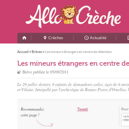
Crèches
Actualité
Accueil
>
Brèves
>
Les mineurs étrangers en centre de rétention
Les mineurs étrangers en centre de
Brève publiée le
05/09/2011
Le 29 juillet dernier, 8 enfants de demandeurs asiles, âgés de 6 mois
et-Vilaine. Interpellé par l'archevêque de Rennes Pierre d'Ornellas,
Recommandez
Tweet
Pour 
cette page !
<a h
rete