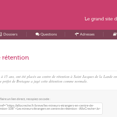
Le
grand site
d
Dossiers
Accueil
Questions
Adresses
 rétention
 à 15 ans, ont été placés au centre de rétention à Saint Jacques de la Lande en 
 le préfet de Bretagne a jugé cette détention comme normale.
faire un lien direct, recopiez ce code :
ref="https://allocreche.fr/breve/les-mineurs-etrangers-en-centre-de-
ntion-108">Les mineurs étrangers en centre de rétention - AlloCreche</a>