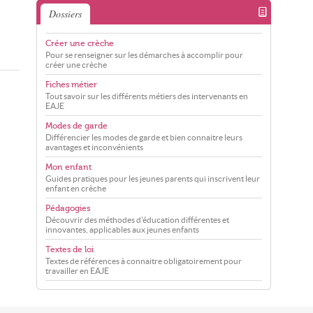
Dossiers
Créer une crèche
Pour se renseigner sur les démarches à accomplir pour
créer une crèche
Fiches métier
Tout savoir sur les différents métiers des intervenants en
EAJE
Modes de garde
Différencier les modes de garde et bien connaitre leurs
avantages et inconvénients
Mon enfant
Guides pratiques pour les jeunes parents qui inscrivent leur
enfant en crèche
Pédagogies
Découvrir des méthodes d'éducation différentes et
innovantes, applicables aux jeunes enfants
Textes de loi
Textes de références à connaitre obligatoirement pour
travailler en EAJE