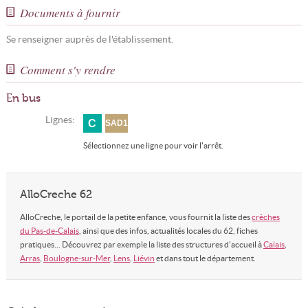
Documents à fournir
Se renseigner auprès de l'établissement.
Comment s'y rendre
En bus
Lignes:
C
SAD1
Sélectionnez une ligne pour voir l'arrêt.
AlloCreche 62
AlloCreche, le portail de la petite enfance, vous fournit la liste des
crèches
du Pas-de-Calais
, ainsi que des infos, actualités locales du 62, fiches
pratiques... Découvrez par exemple la liste des structures d'accueil à
Calais
,
Arras
,
Boulogne-sur-Mer
,
Lens
,
Liévin
et dans tout le département.