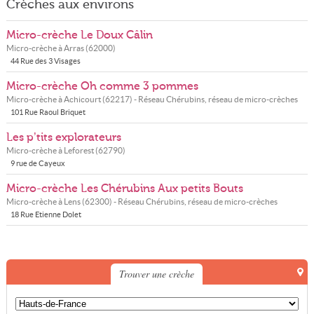
Crèches aux environs
Micro-crèche Le Doux Câlin
Micro-crèche à
Arras
(
62000
)
44 Rue des 3 Visages
Micro-crèche Oh comme 3 pommes
Micro-crèche à
Achicourt
(
62217
) - Réseau
Chérubins, réseau de micro-crèches
101 Rue Raoul Briquet
Les p’tits explorateurs
Micro-crèche à
Leforest
(
62790
)
9 rue de Cayeux
Micro-crèche Les Chérubins Aux petits Bouts
Micro-crèche à
Lens
(
62300
) - Réseau
Chérubins, réseau de micro-crèches
18 Rue Etienne Dolet
Trouver une crèche