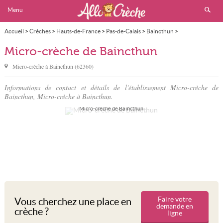
Menu
Accueil
>
Crèches
>
Hauts-de-France
>
Pas-de-Calais
>
Baincthun
>
Micro-crèche de Baincthun
Micro-crèche de Baincthun
Micro-crèche à
Baincthun
(
62360
)
Informations de contact et détails de l'établissement Micro-crèche de
Baincthun, Micro-crèche à Baincthun.
Micro-crèche de Baincthun
Faire votre
Vous cherchez une place en
demande en
crèche ?
ligne