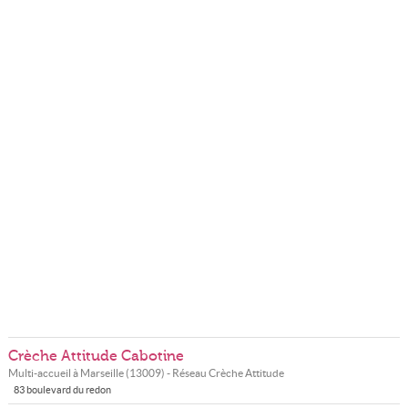
Crèche Attitude Cabotine
Multi-accueil à
Marseille
(
13009
) - Réseau
Crèche Attitude
83 boulevard du redon