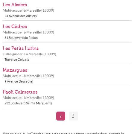
Les Alisiers
Multi-accueil à
Marseille
(
13009
)
24 Avenue des Alisiers
Les Cèdres
Multi-accueil à
Marseille
(
13009
)
81 Boulevard du Redon
Les Petits Lutins
Halte-garderie à
Marseille
(
13009
)
Traverse Colgate
Mazargues
Multi-accueil à
Marseille
(
13009
)
9 Avenue Dessautel
Paoli Calmettes
Multi-accueil à
Marseille
(
13009
)
232 Boulevard Sainte Marguerite
1
2