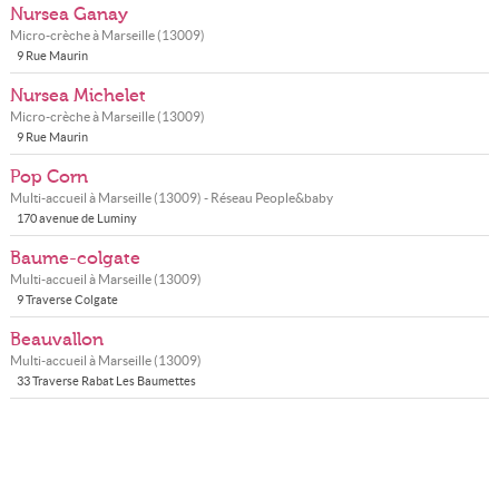
Nursea Ganay
Micro-crèche à
Marseille
(
13009
)
9 Rue Maurin
Nursea Michelet
Micro-crèche à
Marseille
(
13009
)
9 Rue Maurin
Pop Corn
Multi-accueil à
Marseille
(
13009
) - Réseau
People&baby
170 avenue de Luminy
Baume-colgate
Multi-accueil à
Marseille
(
13009
)
9 Traverse Colgate
Beauvallon
Multi-accueil à
Marseille
(
13009
)
33 Traverse Rabat Les Baumettes