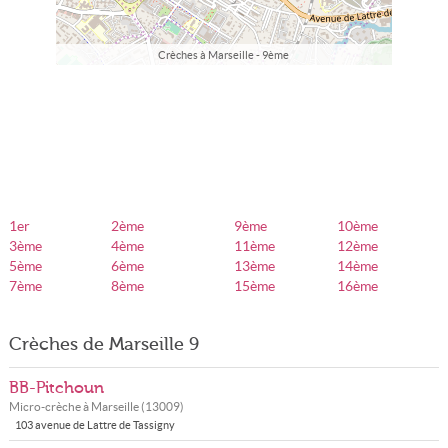
Crèches à Marseille - 9ème
1er
2ème
9ème
10ème
3ème
4ème
11ème
12ème
5ème
6ème
13ème
14ème
7ème
8ème
15ème
16ème
Crèches de Marseille 9
BB-Pitchoun
Micro-crèche à
Marseille
(
13009
)
103 avenue de Lattre de Tassigny