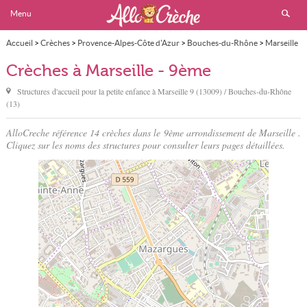
Menu
Accueil
>
Crèches
>
Provence-Alpes-Côte d'Azur
>
Bouches-du-Rhône
>
Marseille
>
9ème
Crèches à Marseille - 9ème
Structures d'accueil pour la petite enfance à
Marseille
9 (13009) / Bouches-du-Rhône
(13)
AlloCreche référence 14 crèches dans le 9ème arrondissement de Marseille .
Cliquez sur les noms des structures pour consulter leurs pages détaillées.