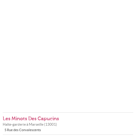
Les Minots Des Capucins
Halte-garderie à
Marseille
(
13001
)
5 Rue des Convalescents