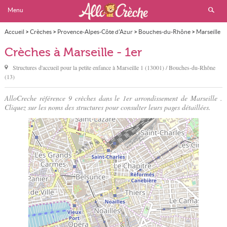
Menu
Accueil
>
Crèches
>
Provence-Alpes-Côte d'Azur
>
Bouches-du-Rhône
>
Marseille
>
1er
Crèches à Marseille - 1er
Structures d'accueil pour la petite enfance à
Marseille
1 (13001) / Bouches-du-Rhône
(13)
AlloCreche référence 9 crèches dans le 1er arrondissement de Marseille .
Cliquez sur les noms des structures pour consulter leurs pages détaillées.