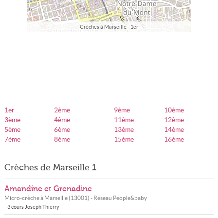
Crèches à Marseille - 1er
1er
2ème
9ème
10ème
3ème
4ème
11ème
12ème
5ème
6ème
13ème
14ème
7ème
8ème
15ème
16ème
Crèches de Marseille 1
Amandine et Grenadine
Micro-crèche à
Marseille
(
13001
) - Réseau
People&baby
3 cours Joseph Thierry