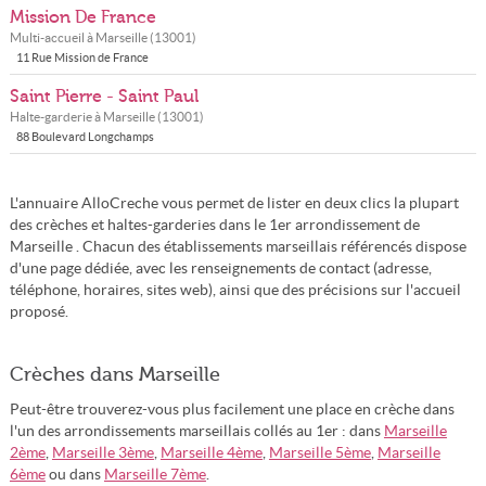
Mission De France
Multi-accueil à
Marseille
(
13001
)
11 Rue Mission de France
Saint Pierre - Saint Paul
Halte-garderie à
Marseille
(
13001
)
88 Boulevard Longchamps
L'annuaire AlloCreche vous permet de lister en deux clics la plupart
des crèches et haltes-garderies dans le 1er arrondissement de
Marseille . Chacun des établissements marseillais référencés dispose
d'une page dédiée, avec les renseignements de contact (adresse,
téléphone, horaires, sites web), ainsi que des précisions sur l'accueil
proposé.
Crèches dans Marseille
Peut-être trouverez-vous plus facilement une place en crèche dans
l'un des arrondissements marseillais collés au 1er : dans
Marseille
2ème
,
Marseille 3ème
,
Marseille 4ème
,
Marseille 5ème
,
Marseille
6ème
ou dans
Marseille 7ème
.