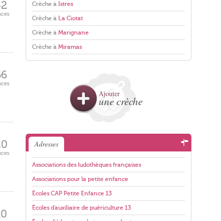
42
Crèche à
Istres
aces
Crèche à
La Ciotat
Crèche à
Marignane
Crèche à
Miramas
66
aces
Ajouter
une crèche
20
Adresses
aces
Associations des ludothèques françaises
Associations pour la petite enfance
Écoles CAP Petite Enfance 13
Écoles d'auxiliaire de puériculture 13
10