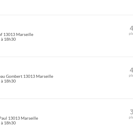
pl
uf
13013
Marseille
0 à 18h30
pl
eau Gombert
13013
Marseille
0 à 18h30
pl
Paul
13013
Marseille
0 à 18h30