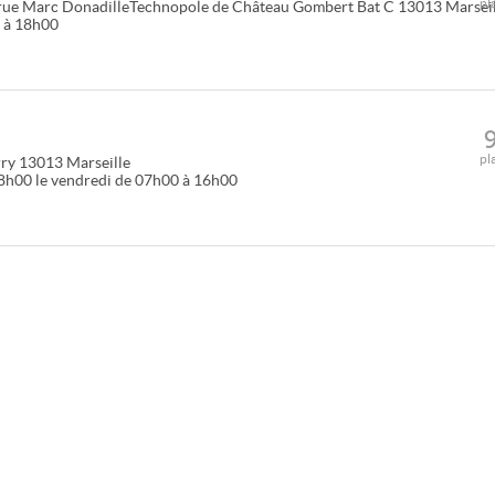
pl
rue Marc DonadilleTechnopole de Château Gombert Bat C
13013
Marsei
0 à 18h00
pl
rry
13013
Marseille
18h00 le vendredi de 07h00 à 16h00