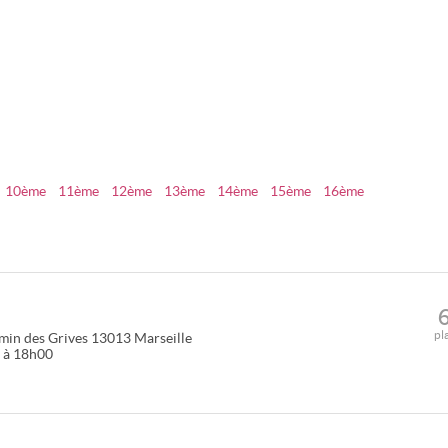
10ème
11ème
12ème
13ème
14ème
15ème
16ème
pl
min des Grives
13013
Marseille
0 à 18h00