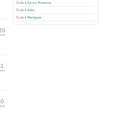
École à
Aix-en-Provence
École à
Arles
École à
Martigues
20
aces
21
aces
80
aces