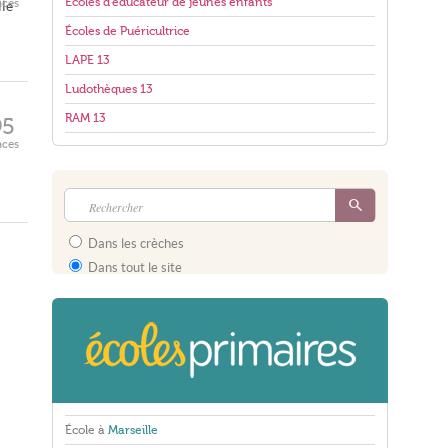
Écoles d'éducateur de jeunes enfants
aces
lle
Écoles de Puéricultrice
LAPE 13
Ludothèques 13
RAM 13
95
aces
Dans les crèches
Dans tout le site
École à
Marseille