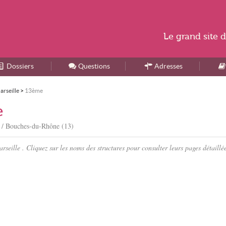
Le
grand site
d
Dossiers
Accueil
Questions
Adresses
arseille
>
13ème
e
 / Bouches-du-Rhône (13)
eille . Cliquez sur les noms des structures pour consulter leurs pages détaillée