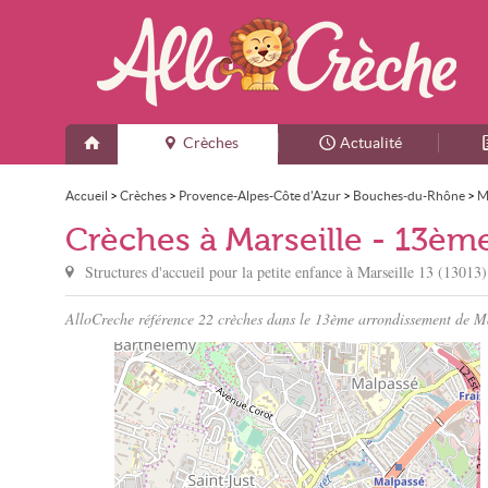
Crèches
Actualité
Accueil
>
Crèches
>
Provence-Alpes-Côte d'Azur
>
Bouches-du-Rhône
>
M
Crèches à Marseille - 13èm
Structures d'accueil pour la petite enfance à
Marseille
13 (13013)
AlloCreche référence 22 crèches dans le 13ème arrondissement de Mars