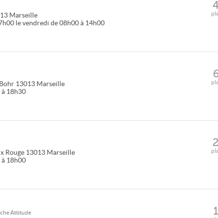
pl
13
Marseille
17h00 le vendredi de 08h00 à 14h00
pl
 Bohr
13013
Marseille
0 à 18h30
pl
ix Rouge
13013
Marseille
0 à 18h00
che Attitude