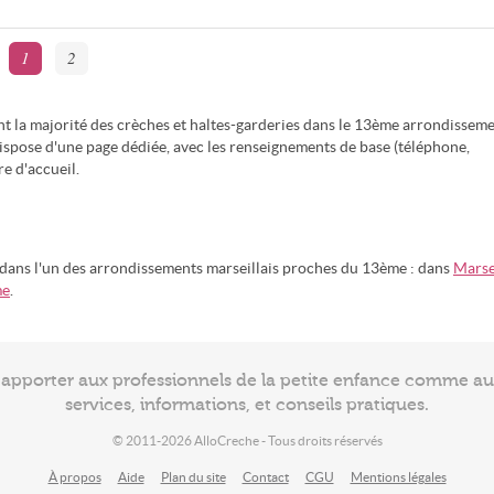
1
2
t la majorité des crèches et haltes-garderies dans le 13ème arrondissem
dispose d'une page dédiée, avec les renseignements de base (téléphone,
re d'accueil.
 dans l'un des arrondissements marseillais proches du 13ème : dans
Marse
me
.
à apporter aux professionnels de la petite enfance comme a
services, informations, et conseils pratiques.
© 2011-2026 AlloCreche - Tous droits réservés
À propos
Aide
Plan du site
Contact
CGU
Mentions légales