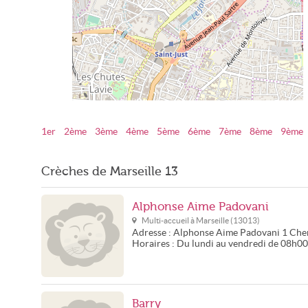
1er
2ème
3ème
4ème
5ème
6ème
7ème
8ème
9ème
Crèches à Marseille - 13ème
Crèches de Marseille 13
Alphonse Aime Padovani
Multi-accueil à
Marseille
(
13013
)
Adresse :
Alphonse Aime Padovani
1 Che
Horaires :
Du lundi au vendredi de 08h0
Barry