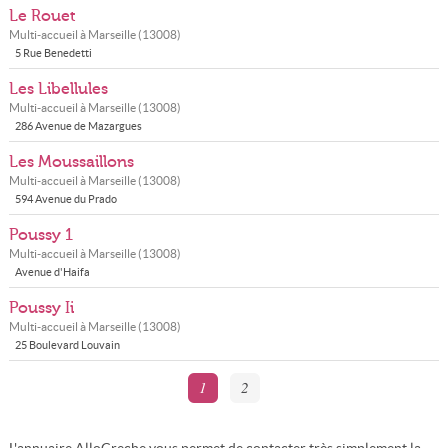
Le Rouet
Multi-accueil à
Marseille
(
13008
)
5 Rue Benedetti
Les Libellules
Multi-accueil à
Marseille
(
13008
)
286 Avenue de Mazargues
Les Moussaillons
Multi-accueil à
Marseille
(
13008
)
594 Avenue du Prado
Poussy 1
Multi-accueil à
Marseille
(
13008
)
Avenue d'Haifa
Poussy Ii
Multi-accueil à
Marseille
(
13008
)
25 Boulevard Louvain
1
2