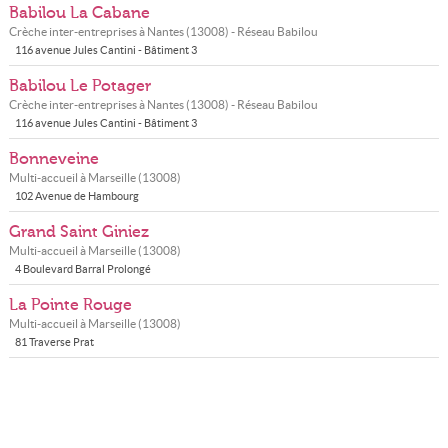
Babilou La Cabane
Crèche inter-entreprises à
Nantes
(
13008
) - Réseau
Babilou
116 avenue Jules Cantini - Bâtiment 3
Babilou Le Potager
Crèche inter-entreprises à
Nantes
(
13008
) - Réseau
Babilou
116 avenue Jules Cantini - Bâtiment 3
Bonneveine
Multi-accueil à
Marseille
(
13008
)
102 Avenue de Hambourg
Grand Saint Giniez
Multi-accueil à
Marseille
(
13008
)
4 Boulevard Barral Prolongé
La Pointe Rouge
Multi-accueil à
Marseille
(
13008
)
81 Traverse Prat