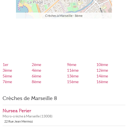
Crèches à Marseille - 8ème
1er
2ème
9ème
10ème
3ème
4ème
11ème
12ème
5ème
6ème
13ème
14ème
7ème
8ème
15ème
16ème
Crèches de Marseille 8
Nursea Perier
Micro-crèche à
Marseille
(
13008
)
22 Rue Jean Mermoz