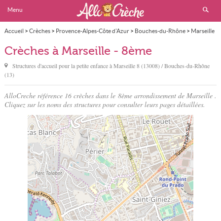
Menu
Accueil
>
Crèches
>
Provence-Alpes-Côte d'Azur
>
Bouches-du-Rhône
>
Marseille
>
8ème
Crèches à Marseille - 8ème
Structures d'accueil pour la petite enfance à
Marseille
8 (13008) / Bouches-du-Rhône
(13)
AlloCreche référence 16 crèches dans le 8ème arrondissement de Marseille .
Cliquez sur les noms des structures pour consulter leurs pages détaillées.