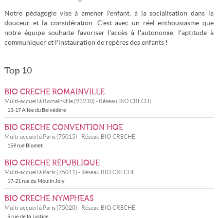
Notre pédagogie vise à amener l'enfant, à la socialisation dans la
douceur et la considération. C'est avec un réel enthousiasme que
notre équipe souhaite favoriser l'accès à l'autonomie, l'aptitude à
communiquer et l'instauration de repères des enfants !
Top 10
BIO CRECHE ROMAINVILLE
Multi-accueil à
Romainville
(
93230
) - Réseau
BIO CRECHE
13-17 Allée du Belvédère
BIO CRECHE CONVENTION HQE
Multi-accueil à
Paris
(
75015
) - Réseau
BIO CRECHE
159 rue Blomet
BIO CRECHE RÉPUBLIQUE
Multi-accueil à
Paris
(
75011
) - Réseau
BIO CRECHE
17-21 rue du Moulin Joly
BIO CRECHE NYMPHEAS
Multi-accueil à
Paris
(
75020
) - Réseau
BIO CRECHE
5 rue de la Justice