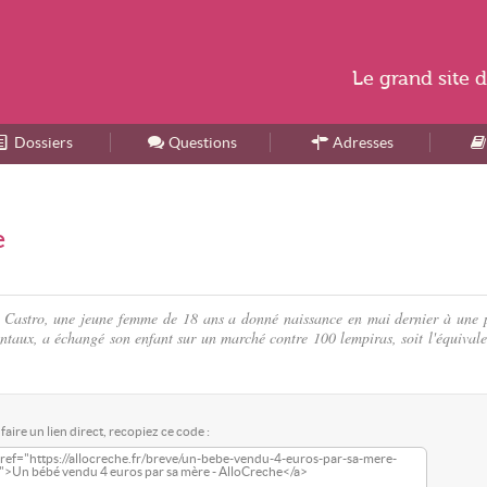
Le
grand site
d
Dossiers
Accueil
Questions
Adresses
e
 Castro, une jeune femme de 18 ans a donné naissance en mai dernier à une p
mentaux, a échangé son enfant sur un marché contre 100 lempiras, soit l'équivale
faire un lien direct, recopiez ce code :
ref="https://allocreche.fr/breve/un-bebe-vendu-4-euros-par-sa-mere-
">Un bébé vendu 4 euros par sa mère - AlloCreche</a>