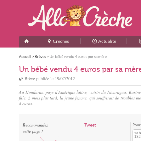
Crèches
Actualité
Accueil
>
Brèves
>
Un bébé vendu 4 euros par sa mère
Un bébé vendu 4 euros par sa mèr
Brève publiée le
19/07/2012
Au Honduras, pays d'Amérique latine, voisin du Nicaragua, Karine
fille. 2 mois plus tard, la jeune femme, qui souffrirait de troubles 
4 euros.
Recommandez
Tweet
Pour 
cette page !
<a h
132