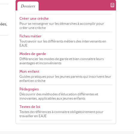
Dossiers
Créer une crèche
Pour se renseigner sur les démarches à accomplir pour
ées,
créer une crèche
Fiches métier
Tout savoir sur les différents métiers des intervenants en
EAJE
Modes de garde
Différencier les modes de garde et bien connaitre leurs
avantages et inconvénients
Mon enfant
Guides pratiques pour les jeunes parents qui inscrivent leur
enfant en crèche
Pédagogies
Découvrir des méthodes d'éducation différentes et
innovantes, applicables aux jeunes enfants
Textes de loi
Textes de références à connaitre obligatoirement pour
travailler en EAJE