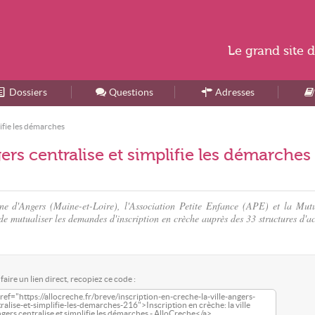
Le
grand site
d
Dossiers
Accueil
Questions
Adresses
lifie les démarches
gers centralise et simplifie les démarches
une d'Angers (Maine-et-Loire), l'Association Petite Enfance (APE) et la Mutu
 mutualiser les demandes d'inscription en crèche auprès des 33 structures d'ac
faire un lien direct, recopiez ce code :
ref="https://allocreche.fr/breve/inscription-en-creche-la-ville-angers-
ralise-et-simplifie-les-demarches-216">Inscription en crèche: la ville
gers centralise et simplifie les démarches - AlloCreche</a>