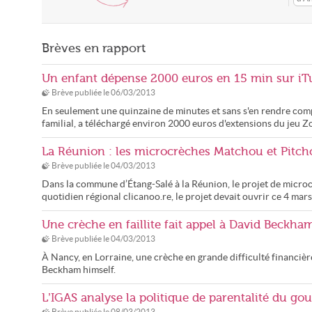
Brèves en rapport
Un enfant dépense 2000 euros en 15 min sur i
Brève publiée le
06/03/2013
En seulement une quinzaine de minutes et sans s'en rendre comp
familial, a téléchargé environ 2000 euros d'extensions du jeu Z
La Réunion : les microcrèches Matchou et Pitc
Brève publiée le
04/03/2013
Dans la commune d’Étang-Salé à la Réunion, le projet de microc
quotidien régional clicanoo.re, le projet devait ouvrir ce 4 mar
Une crèche en faillite fait appel à David Beckha
Brève publiée le
04/03/2013
À Nancy, en Lorraine, une crèche en grande difficulté financière
Beckham himself.
L’IGAS analyse la politique de parentalité du g
Brève publiée le
08/03/2013