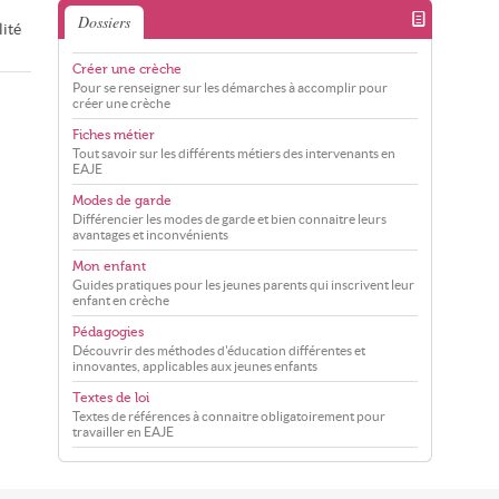
Dossiers
lité
Créer une crèche
Pour se renseigner sur les démarches à accomplir pour
créer une crèche
Fiches métier
Tout savoir sur les différents métiers des intervenants en
EAJE
Modes de garde
Différencier les modes de garde et bien connaitre leurs
avantages et inconvénients
Mon enfant
Guides pratiques pour les jeunes parents qui inscrivent leur
enfant en crèche
Pédagogies
Découvrir des méthodes d'éducation différentes et
innovantes, applicables aux jeunes enfants
Textes de loi
Textes de références à connaitre obligatoirement pour
travailler en EAJE