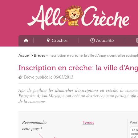
Crèches
Actualité
Accueil
>
Brèves
>
Inscription en crèche: la ville d'Angers centralise et simp
Inscription en crèche: la ville d'An
Brève publiée le
06/03/2013
Afin de faciliter les démarches d'inscriptions en crèche, la comm
Française Anjou-Mayenne ont créé un dossier commun partagé afin de
de la commune.
Recommandez
Tweet
Pour 
cette page !
<a h
cent
d'An