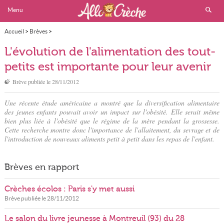
Menu
Accueil
>
Brèves
>
L'évolution de l'alimentation des tout-petits est importante pour leur avenir
L'évolution de l'alimentation des tout-
petits est importante pour leur avenir
Brève publiée le
28/11/2012
Une récente étude américaine a montré que la diversification alimentaire
des jeunes enfants pouvait avoir un impact sur l'obésité. Elle serait même
bien plus liée à l'obésité que le régime de la mère pendant la grossesse.
Cette recherche montre donc l'importance de l'allaitement, du sevrage et de
l'introduction de nouveaux aliments petit à petit dans les repas de l'enfant.
Brèves en rapport
Crèches écolos : Paris s'y met aussi
Brève publiée le
28/11/2012
Le salon du livre jeunesse à Montreuil (93) du 28