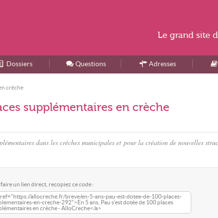
Le
grand site
d
Dossiers
Accueil
Questions
Adresses
 en crèche
laces supplémentaires en crèche
lémentaires dans les crèches municipales et pour la création de nouvelles struc
faire un lien direct, recopiez ce code :
ref="https://allocreche.fr/breve/en-5-ans-pau-est-dotee-de-100-places-
lementaires-en-creche-292">En 5 ans, Pau s’est dotée de 100 places
lémentaires en crèche - AlloCreche</a>