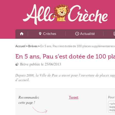
Crèches
Actualité
Accueil
>
Brèves
>
En 5 ans, Pau s’est dotée de 100 places supplémentaires
En 5 ans, Pau s’est dotée de 100 p
Brève publiée le
25/06/2013
Depuis 2008, la Ville de Pau a œuvré pour l’ouverture de places supp
d’accueil.
Recommandez
Tweet
Pour 
cette page !
<a h
supp
supp