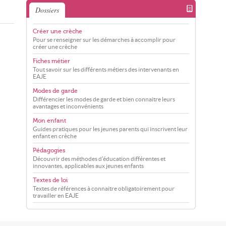
Dossiers
Créer une crèche
Pour se renseigner sur les démarches à accomplir pour
créer une crèche
Fiches métier
Tout savoir sur les différents métiers des intervenants en
EAJE
Modes de garde
Différencier les modes de garde et bien connaitre leurs
avantages et inconvénients
Mon enfant
Guides pratiques pour les jeunes parents qui inscrivent leur
enfant en crèche
Pédagogies
Découvrir des méthodes d'éducation différentes et
innovantes, applicables aux jeunes enfants
Textes de loi
Textes de références à connaitre obligatoirement pour
travailler en EAJE